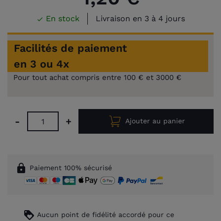
En stock
Livraison en 3 à 4 jours

Facilités de paiement
en 3 ou 4x
Pour tout achat compris entre 100 € et 3000 €
-
+
Ajouter au panier
lock
Paiement 100% sécurisé
loyalty
Aucun point de fidélité accordé pour ce