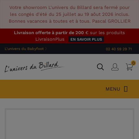
Votre showroom L'univers du Billard sera fermé pour
les congés d'été du 25 juillet au 19 aôut 2026 inclus.
Bonnes vacances à toutes et à tous. Pascal GROLLIER
Livraison offerte à partir de 200
€ sur les produits
LivraisonPlus
EN SAVOIR PLUS
L'univers du Babyfoot 〉
02 40 59 29 71
0
P
Connex
MENU