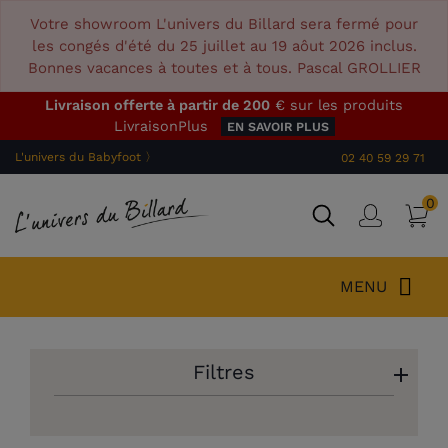
Votre showroom L'univers du Billard sera fermé pour
les congés d'été du 25 juillet au 19 aôut 2026 inclus.
Bonnes vacances à toutes et à tous. Pascal GROLLIER
Livraison offerte à partir de 200
€ sur les produits
LivraisonPlus
EN SAVOIR PLUS
L'univers du Babyfoot 〉
02 40 59 29 71
0
P
Connex
MENU
Filtres