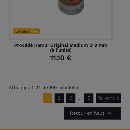
Livraison
Plus
Procédé Kamui Original Medium Ø 9 mm
(à l'unité)
11,10 €
Affichage 1-24 de 109 article(s)

1
2
3
…
5
Suivant

Retour en haut
(14 avis)