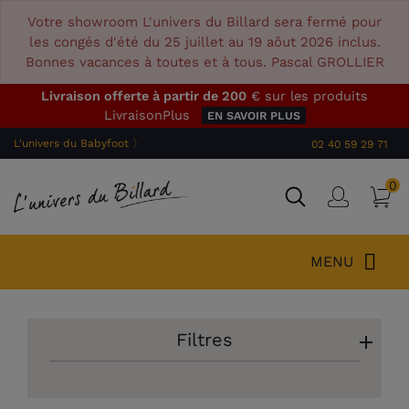
Votre showroom L'univers du Billard sera fermé pour
les congés d'été du 25 juillet au 19 aôut 2026 inclus.
Bonnes vacances à toutes et à tous. Pascal GROLLIER
Livraison offerte à partir de 200
€ sur les produits
LivraisonPlus
EN SAVOIR PLUS
L'univers du Babyfoot 〉
02 40 59 29 71
0
P
Connex
MENU
Filtres