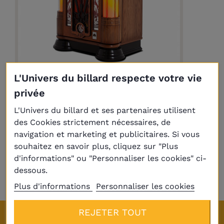
L'Univers du billard respecte votre vie
Juke box Manhattan
10 600,00 €
privée
L'Univers du billard et ses partenaires utilisent
des Cookies strictement nécessaires, de
navigation et marketing et publicitaires. Si vous
Affichage 1-2 de 2 article(s)
souhaitez en savoir plus, cliquez sur "Plus
d'informations" ou "Personnaliser les cookies" ci-
dessous.

Retour en haut
Plus d'informations
Personnaliser les cookies
REJETER TOUT