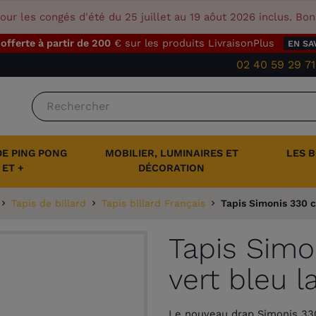
our les congés d'été du 25 juillet au 19 aôut 2026 inclus. Bo
 offerte à partir de 200
€ sur les produits LivraisonPlus
EN SA
02 40 59 29 71
DE PING PONG
MOBILIER, LUMINAIRES ET
LES 
ET +
DÉCORATION
Tapis de billard
Tapis billard Français
Tapis Simonis 330 c
Tapis Simo
vert bleu 
Le nouveau drap Simonis 330