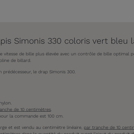
pis Simonis 330 coloris vert bleu 
 vitesse de bille plus élevée avec un contrôle de bille optimal 
ine de billard.
on prédécesseur, le drap Simonis 300.
nylon.
ranche de 10 centimètres
.
 pour la commande est 100 cm.
arge et est vendu au centimètre linéaire,
par tranche de 10 centi
ntimètres dans la quantité du produit avant l'ajout du produit d