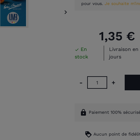
pour vous.
Je souhaite m’i

1,35 €
En
Livraison en 

stock
jours
-
+
lock
Paiement 100% sécuris
loyalty
Aucun point de fidéli