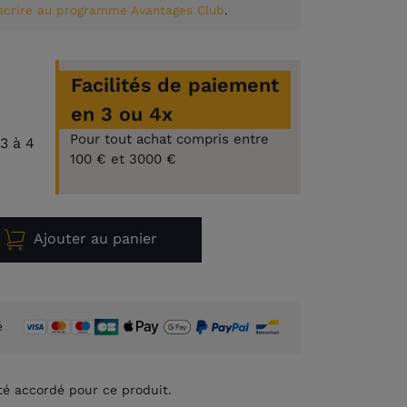
nscrire au programme Avantages Club
.
Facilités de paiement
en 3 ou 4x
Pour tout achat compris entre
3 à 4
100 € et 3000 €
Ajouter au panier
é
té accordé pour ce produit.