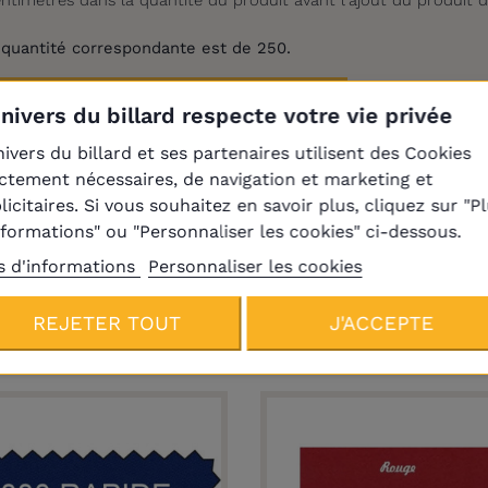
 quantité correspondante est de 250.
Français
Univers du billard respecte votre vie privée
nivers du billard et ses partenaires utilisent des Cookies
ictement nécessaires, de navigation et marketing et
rque Iwan Simonis
licitaires. Si vous souhaitez en savoir plus, cliquez sur "P
nformations" ou "Personnaliser les cookies" ci-dessous.
s d'informations
Personnaliser les cookies
Produits de la même catégori
REJETER TOUT
J'ACCEPTE