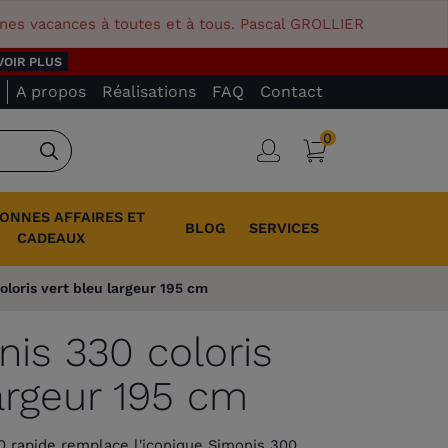
nnes vacances à toutes et à tous. Pascal GROLLIER
VOIR PLUS
A propos
Réalisations
FAQ
Contact
0
Panier
Connexion
Rechercher
BONNES AFFAIRES ET
BLOG
SERVICES
CADEAUX
oloris vert bleu largeur 195 cm
nis 330 coloris
largeur 195 cm
 rapide remplace l'iconique Simonis 300