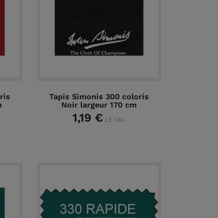
ris
Tapis Simonis 300 coloris
m
Noir largeur 170 cm
1,19 €
LE CML