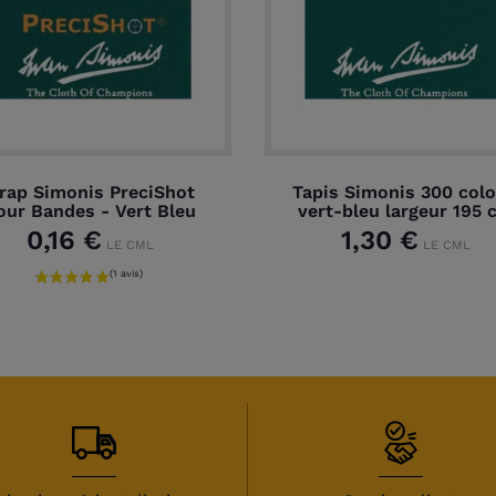
rap Simonis PreciShot
Tapis Simonis 300 colo
our Bandes - Vert Bleu
vert-bleu largeur 195 
0,16 €
1,30 €
LE CML
LE CML