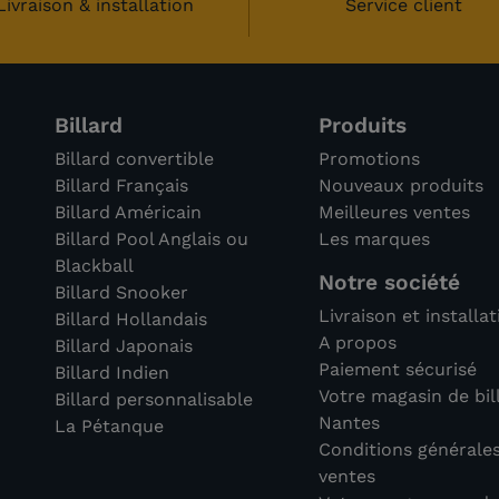
Livraison & installation
Service client
Billard
Produits
Billard convertible
Promotions
Billard Français
Nouveaux produits
Billard Américain
Meilleures ventes
Billard Pool Anglais ou
Les marques
Blackball
Notre société
Billard Snooker
Livraison et installa
Billard Hollandais
A propos
Billard Japonais
Paiement sécurisé
Billard Indien
Votre magasin de bil
Billard personnalisable
Nantes
La Pétanque
Conditions générale
ventes