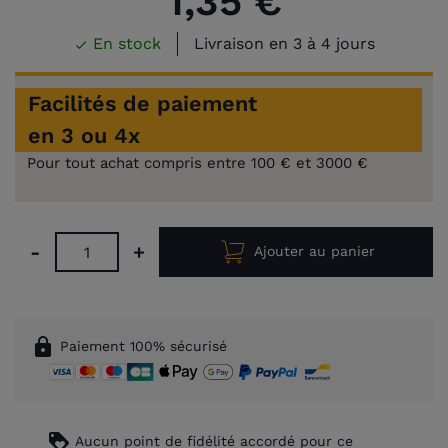
1,35 €
En stock
Livraison en 3 à 4 jours

Facilités de paiement
en 3 ou 4x
Pour tout achat compris entre 100 € et 3000 €
-
+
Ajouter au panier
lock
Paiement 100% sécurisé
loyalty
Aucun point de fidélité accordé pour ce