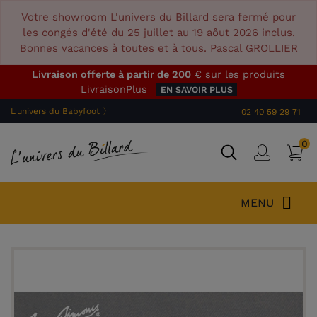
Votre showroom L'univers du Billard sera fermé pour
les congés d'été du 25 juillet au 19 aôut 2026 inclus.
Bonnes vacances à toutes et à tous. Pascal GROLLIER
Livraison offerte à partir de 200
€ sur les produits
LivraisonPlus
EN SAVOIR PLUS
L'univers du Babyfoot 〉
02 40 59 29 71
0
P
Connex
MENU