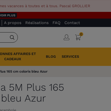
nnes vacances à toutes et à tous. Pascal GROLLIER
VOIR PLUS
A propos
Réalisations
FAQ
Contact
0
Panier
Connexion
Rechercher
BONNES AFFAIRES ET
BLOG
SERVICES
CADEAUX
lus 165 cm coloris bleu Azur
na 5M Plus 165
 bleu Azur
d Carambole