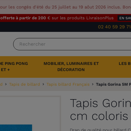
our les congés d'été du 25 juillet au 19 aôut 2026 inclus. Bo
 offerte à partir de 200
€ sur les produits LivraisonPlus
EN SA
02 40 59 29 71
DE PING PONG
MOBILIER, LUMINAIRES ET
LES 
ET +
DÉCORATION
rd
Tapis de billard
Tapis billard Français
Tapis Gorina 5M P
Tapis Gori
cm coloris
Drap de qualité pour billar