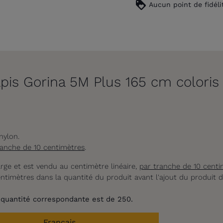
loyalty
Aucun point de fidéli
apis Gorina 5M Plus 165 cm coloris
nylon.
ranche de 10 centimètres
.
arge et est vendu au centimètre linéaire,
par tranche de 10 centi
ntimètres dans la quantité du produit avant l'ajout du produit d
 quantité correspondante est de 250.
Français