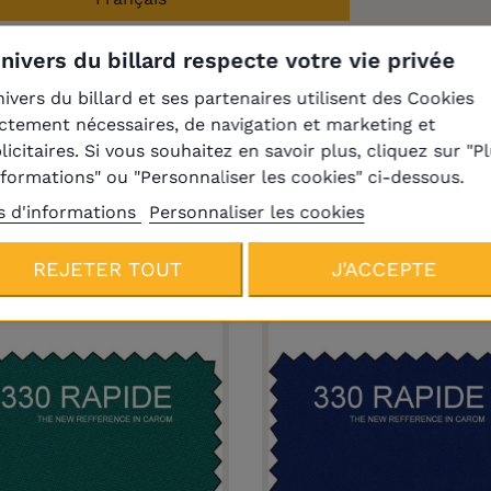
Univers du billard respecte votre vie privée
rque UDB
nivers du billard et ses partenaires utilisent des Cookies
ictement nécessaires, de navigation et marketing et
licitaires. Si vous souhaitez en savoir plus, cliquez sur "P
nformations" ou "Personnaliser les cookies" ci-dessous.
Produits de la même catégori
s d'informations
Personnaliser les cookies
REJETER TOUT
J'ACCEPTE