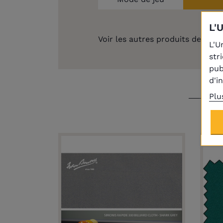
L'
Voir les autres produits de la
ma
L'U
str
pub
d'i
Plu