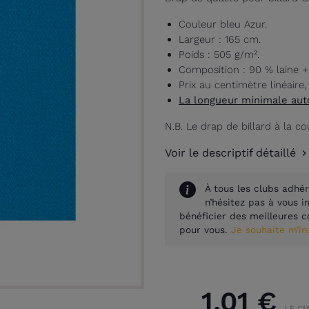
Couleur bleu Azur.
Largeur : 165 cm.
Poids : 505 g/m².
Composition : 90 % laine +
Prix au centimètre linéaire
La longueur minimale aut
N.B. Le drap de billard à la co
Voir le descriptif détaillé
À tous les clubs adhér
n’hésitez pas à vous 
bénéficier des meilleures c
pour vous.
Je souhaite m’i
1,01 €
LE C