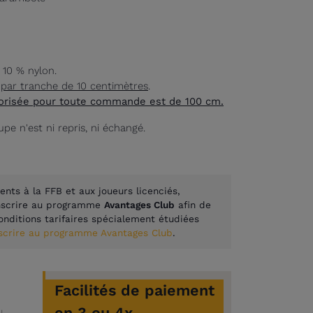
 10 % nylon.
,
par tranche de 10 centimètres
.
orisée pour toute commande est de 100 cm.
upe n'est ni repris, ni échangé.
ents à la FFB et aux joueurs licenciés,
inscrire au programme
Avantages Club
afin de
onditions tarifaires spécialement étudiées
nscrire au programme Avantages Club
.
Facilités de paiement
en 3 ou 4x
ML