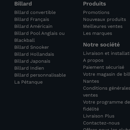
Billard
Produits
Billard convertible
Promotions
Billard Français
Nouveaux produits
Billard Américain
Meilleures ventes
Billard Pool Anglais ou
Les marques
Blackball
Notre société
Billard Snooker
Livraison et installa
Billard Hollandais
A propos
Billard Japonais
Paiement sécurisé
Billard Indien
Votre magasin de bil
Billard personnalisable
Nantes
La Pétanque
Conditions générale
ventes
Votre programme d
fidélité
Livraison Plus
Contactez-nous
Offres pour les club