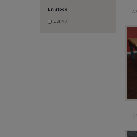
En stock
A 
Oui
(40)
A 