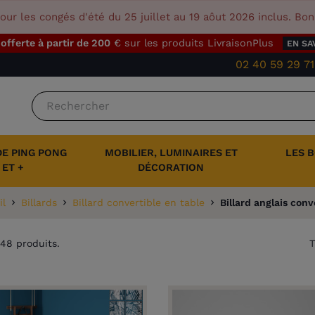
our les congés d'été du 25 juillet au 19 aôut 2026 inclus. Bo
 offerte à partir de 200
€ sur les produits LivraisonPlus
EN SA
02 40 59 29 71
DE PING PONG
MOBILIER, LUMINAIRES ET
LES 
ET +
DÉCORATION
il
Billards
Billard convertible en table
Billard anglais conv
a 48 produits.
T