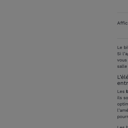
Affi
Le bi
Si l’
vous 
sall
L’él
entr
Les
b
ils s
optim
l’amé
pourr
Les b