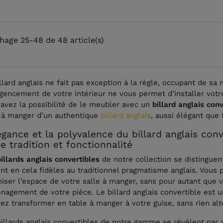
chage 25-48 de 48 article(s)
llard anglais ne fait pas exception à la règle, occupant de sa 
agencement de votre intérieur ne vous permet d’installer votr
avez la possibilité de le meubler avec un
billard anglais conv
e à manger d’un authentique
billard anglais
, aussi élégant que
égance et la polyvalence du billard anglais conv
e tradition et fonctionnalité
illards anglais convertibles
de notre collection se distinguent
ont en cela fidèles au traditionnel pragmatisme anglais. Vous 
iser l’espace de votre salle à manger, sans pour autant que 
nagement de votre pièce. Le billard anglais convertible est 
ez transformer en table à manger à votre guise, sans rien alt
illards anglais convertibles de notre gamme se révèlent par ai