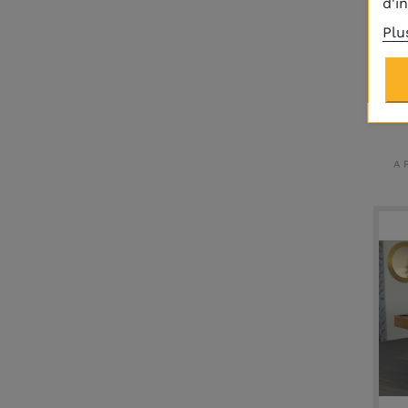
d'i
Plu
A 