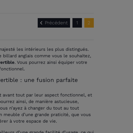

Précédent
1
2
majesté les intérieurs les plus distingués.
e billard anglais comme vous le souhaitez,
ertible
. Vous pourrez ainsi équiper votre
 fonctionnel.
ertible : une fusion parfaite
 avant tout par leur aspect fonctionnel, et
pourrez ainsi, de manière astucieuse,
vous n’ayez à changer du tout au tout
un meuble d’une grande praticité, que vous
érer à votre espace de vie.
lleurs d’une grande facilité d’usage, ce qui