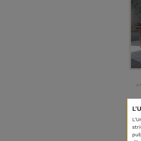
A 
L'
L'U
str
pub