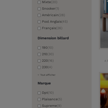
Mixte
(20)
Snooker
(1)
Américain
(28)
Pool Anglais
(45)
Français
(26)
Dimension billard
190
(10)
210
(30)
220
(16)
A 
230
(4)
Tout afficher
Marque
Dpt
(10)
Plaisance
(5)
Supreme
(9)