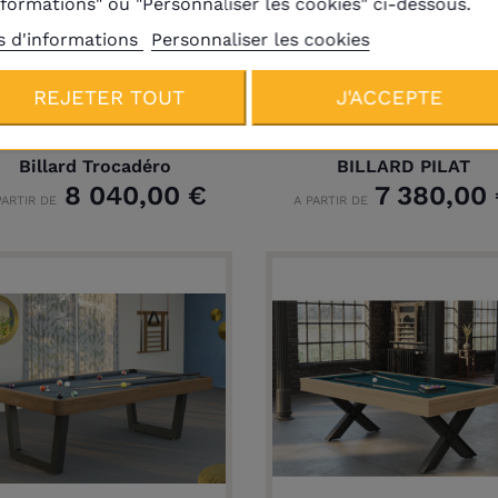
nformations" ou "Personnaliser les cookies" ci-dessous.
s d'informations
Personnaliser les cookies
REJETER TOUT
J'ACCEPTE
Billard Trocadéro
BILLARD PILAT
8 040,00 €
7 380,00
PARTIR DE
A PARTIR DE