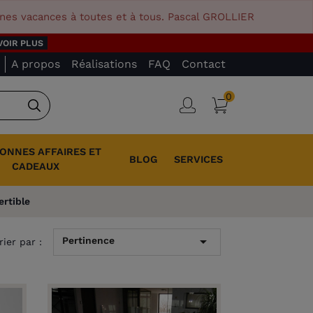
nnes vacances à toutes et à tous. Pascal GROLLIER
VOIR PLUS
A propos
Réalisations
FAQ
Contact
0
Panier
Connexion
Rechercher
BONNES AFFAIRES ET
BLOG
SERVICES
CADEAUX
ertible

Pertinence
rier par :