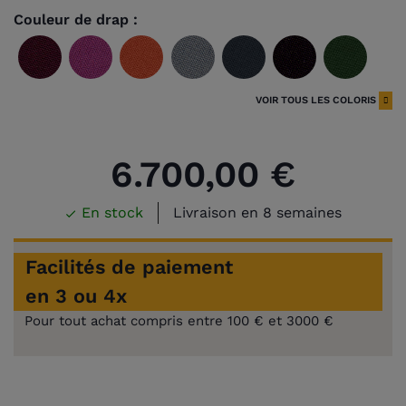
Couleur de drap :
Wine
Fushia
Orange
Gris
Gris
Noir
Vert
ardoise
anglai
VOIR TOUS LES COLORIS
Vert
Bleu
Vert
Violet
Rouge
Bordeaux
Bleu
bleu
poudre
olive
tourn
6.700,00 €
Bleu
Bleu
Bleu
Spruce
Camel
Gold
royal
électrique
pétrole
En stock
Livraison en 8 semaines

Facilités de paiement
en 3 ou 4x
Pour tout achat compris entre 100 € et 3000 €