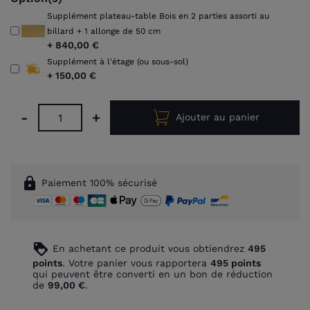
Supplément plateau-table Bois en 2 parties assorti au
billard + 1 allonge de 50 cm
+
840,00 €
Supplément à l'étage (ou sous-sol)
+
150,00 €
-
+
Ajouter au panier
lock
Paiement 100% sécurisé
loyalty
En achetant ce produit vous obtiendrez
495
points
. Votre panier vous rapportera
495
points
qui peuvent être converti en un bon de réduction
de
99,00 €
.