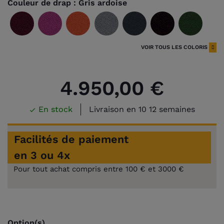
Couleur de drap :
Gris ardoise
Wine
Fushia
Orange
Gris
Gris
Noir
Vert
ardoise
anglai
VOIR TOUS LES COLORIS
Vert
Bleu
Vert
Violet
Rouge
Bordeaux
Bleu
bleu
poudre
olive
tourn
4.950,00 €
Bleu
Bleu
Bleu
Spruce
Camel
Gold
royal
électrique
pétrole
En stock
Livraison en 10 12 semaines

Facilités de paiement
en 3 ou 4x
Pour tout achat compris entre 100 € et 3000 €
Option(s)