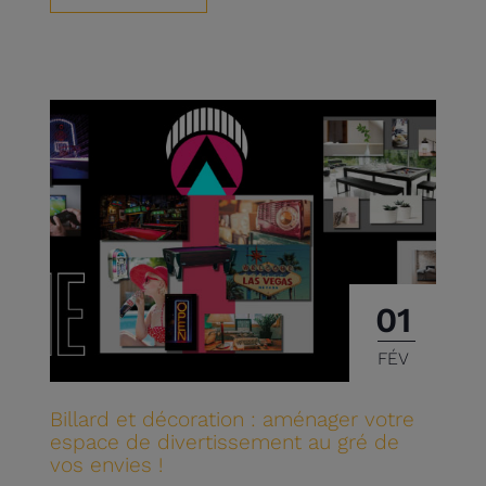
01
FÉV
Billard et décoration : aménager votre
espace de divertissement au gré de
vos envies !