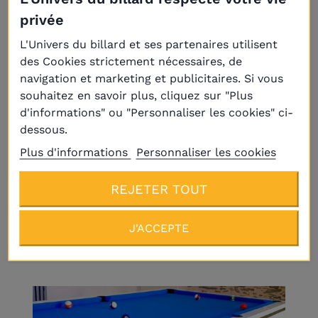
09
privée
AOÛ
L'Univers du billard et ses partenaires utilisent
des Cookies strictement nécessaires, de
Entreprise : aménagez un lieu de vie,
navigation et marketing et publicitaires. Si vous
de partage et de détente pour vos
collaborateurs
souhaitez en savoir plus, cliquez sur "Plus
d'informations" ou "Personnaliser les cookies" ci-
Spécialiste de l’aménagement de vos espaces
dessous.
de vie et de divertissement, l’univers du
Plus d'informations
Personnaliser les cookies
billard s’attache depuis plus de 10 ans à
conjuguer avec bonheur
REJETER TOUT
En lire plus
J'ACCEPTE