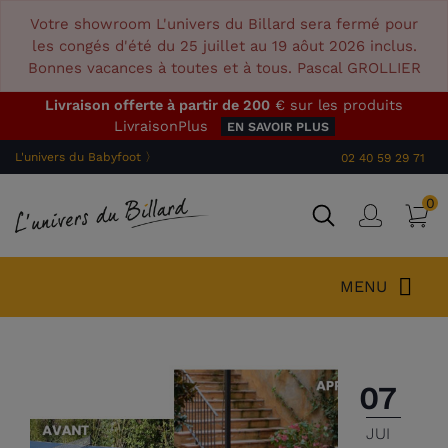
Votre showroom L'univers du Billard sera fermé pour
les congés d'été du 25 juillet au 19 aôut 2026 inclus.
Bonnes vacances à toutes et à tous. Pascal GROLLIER
Livraison offerte à partir de 200
€ sur les produits
LivraisonPlus
EN SAVOIR PLUS
L'univers du Babyfoot 〉
02 40 59 29 71
0
P
Connex
MENU
07
JUI