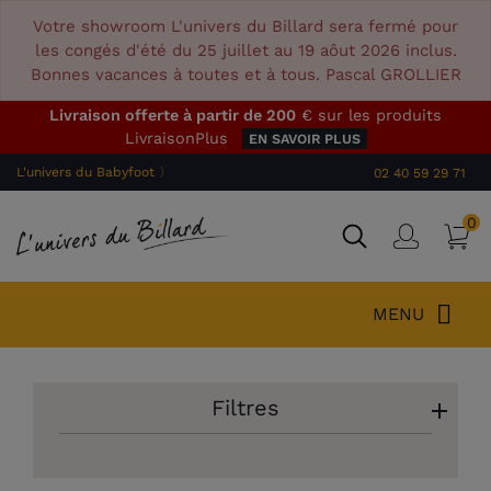
Votre showroom L'univers du Billard sera fermé pour
les congés d'été du 25 juillet au 19 aôut 2026 inclus.
Bonnes vacances à toutes et à tous. Pascal GROLLIER
Livraison offerte à partir de 200
€ sur les produits
LivraisonPlus
EN SAVOIR PLUS
L'univers du Babyfoot 〉
02 40 59 29 71
0
P
Connex
MENU
Filtres