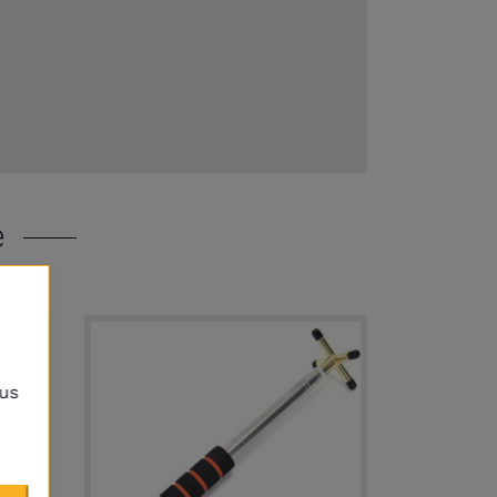
e
lus