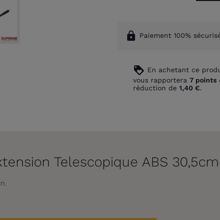
lock
Paiement 100% sécuris
loyalty
En achetant ce produ
vous rapportera
7
points
réduction de
1,40 €
.
xtension Telescopique ABS 30,5cm
n.