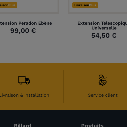
raison
Plus
Livraison
Plus
tension Peradon Ebène
Extension Telescopiq
Universelle
99,00 €
54,50 €
Livraison & installation
Service client
Billard
Produits