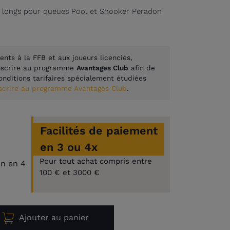
s longs pour queues Pool et Snooker Peradon
ents à la FFB et aux joueurs licenciés,
inscrire au programme
Avantages Club
afin de
onditions tarifaires spécialement étudiées
nscrire au programme Avantages Club
.
Facilités de paiement
en 3 ou 4x
Pour tout achat compris entre
on en 4
100 € et 3000 €
Ajouter au panier