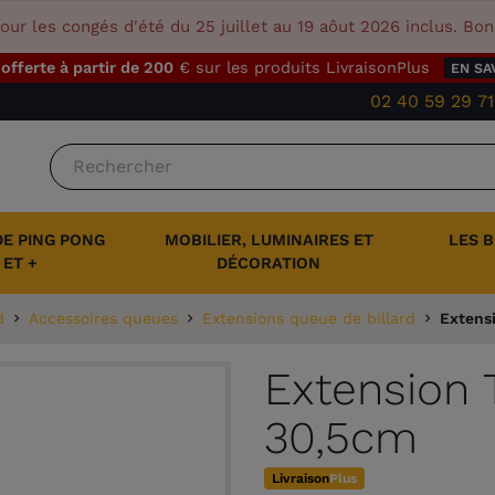
our les congés d'été du 25 juillet au 19 aôut 2026 inclus. Bo
 offerte à partir de 200
€ sur les produits LivraisonPlus
EN SA
02 40 59 29 71
DE PING PONG
MOBILIER, LUMINAIRES ET
LES 
ET +
DÉCORATION
d
Accessoires queues
Extensions queue de billard
Extens
Extension 
30,5cm
Livraison
Plus