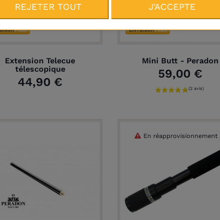
REJETER TOUT
J'ACCEPTE
raison
Plus
Livraison
Plus
Extension Telecue
Mini Butt - Peradon
télescopique
59,00 €
44,90 €
En réapprovisionnement