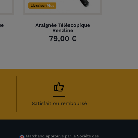
Livraison
Plus
ue
Araignée Téléscopique
Renzline
79,00 €
Satisfait ou remboursé
Marchand approuvé par la Société des