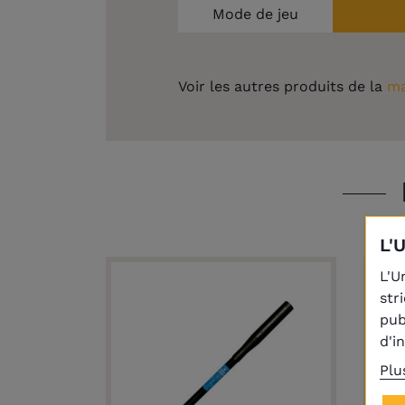
Mode de jeu
Voir les autres produits de la
ma
L'
L'U
str
pub
d'i
Plu