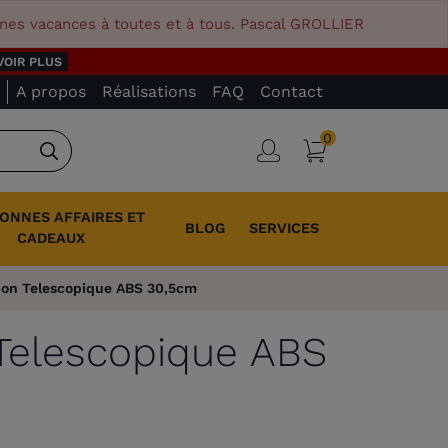
nnes vacances à toutes et à tous. Pascal GROLLIER
VOIR PLUS
A propos
Réalisations
FAQ
Contact
0
Panier
Connexion
Rechercher
BONNES AFFAIRES ET
BLOG
SERVICES
CADEAUX
ion Telescopique ABS 30,5cm
Telescopique ABS