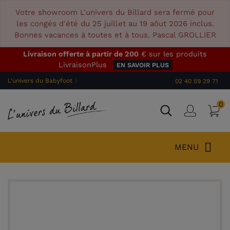
Votre showroom L'univers du Billard sera fermé pour
les congés d'été du 25 juillet au 19 aôut 2026 inclus.
Bonnes vacances à toutes et à tous. Pascal GROLLIER
Livraison offerte à partir de 200
€ sur les produits
LivraisonPlus
EN SAVOIR PLUS
L'univers du Babyfoot 〉
02 40 59 29 71
0
P
Connex
MENU