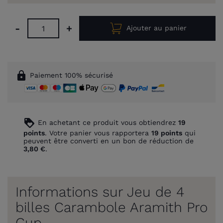
-
+
Ajouter au panier
lock
Paiement 100% sécurisé
loyalty
En achetant ce produit vous obtiendrez
19
points
. Votre panier vous rapportera
19
points
qui
peuvent être converti en un bon de réduction de
3,80 €
.
Informations sur Jeu de 4
billes Carambole Aramith Pro
Cup