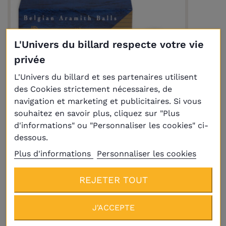
L'Univers du billard respecte votre vie
privée
L'Univers du billard et ses partenaires utilisent
des Cookies strictement nécessaires, de
navigation et marketing et publicitaires. Si vous
souhaitez en savoir plus, cliquez sur "Plus
d'informations" ou "Personnaliser les cookies" ci-
dessous.
Billes carambole Super Aramith de Luxe
Plus d'informations
Personnaliser les cookies
Ø 61,5 mm
105,00 €
REJETER TOUT
J'ACCEPTE
En réapprovisionnement