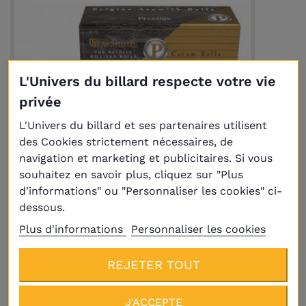
L'Univers du billard respecte votre vie
privée
L'Univers du billard et ses partenaires utilisent
des Cookies strictement nécessaires, de
navigation et marketing et publicitaires. Si vous
souhaitez en savoir plus, cliquez sur "Plus
Livraison
Plus
d'informations" ou "Personnaliser les cookies" ci-
dessous.
Billes Super Aramith Pro-Cup Prestige Ø
Plus d'informations
Personnaliser les cookies
61,5 mm
159,00 €
REJETER TOUT
J'ACCEPTE