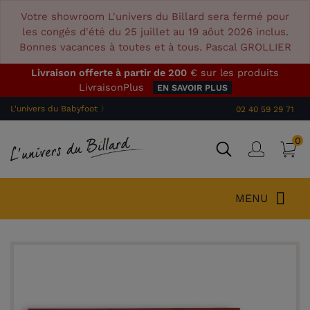
Votre showroom L'univers du Billard sera fermé pour
les congés d'été du 25 juillet au 19 aôut 2026 inclus.
Bonnes vacances à toutes et à tous. Pascal GROLLIER
Livraison offerte à partir de 200
€ sur les produits
LivraisonPlus
EN SAVOIR PLUS
L'univers du Babyfoot 〉
02 40 59 29 71
0
P
Connex
MENU