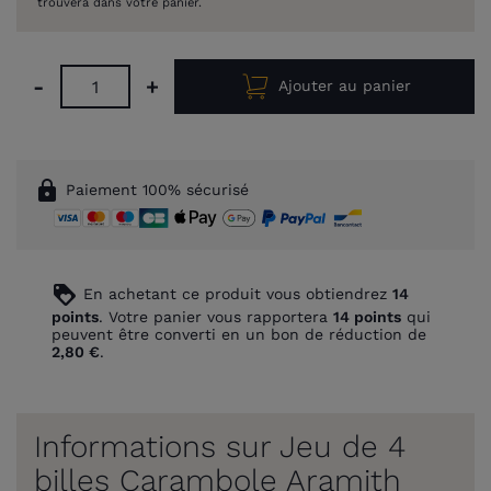
trouvera dans votre panier.
-
+
Ajouter au panier
lock
Paiement 100% sécurisé
loyalty
En achetant ce produit vous obtiendrez
14
points
. Votre panier vous rapportera
14
points
qui
peuvent être converti en un bon de réduction de
2,80 €
.
Informations sur Jeu de 4
billes Carambole Aramith