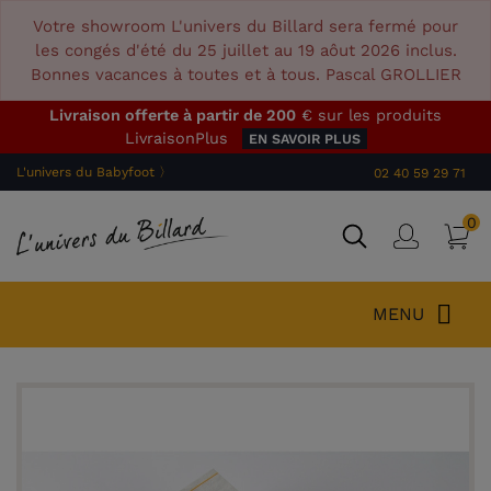
Votre showroom L'univers du Billard sera fermé pour
les congés d'été du 25 juillet au 19 aôut 2026 inclus.
Bonnes vacances à toutes et à tous. Pascal GROLLIER
Livraison offerte à partir de 200
€ sur les produits
LivraisonPlus
EN SAVOIR PLUS
L'univers du Babyfoot 〉
02 40 59 29 71
0
P
Connex
MENU