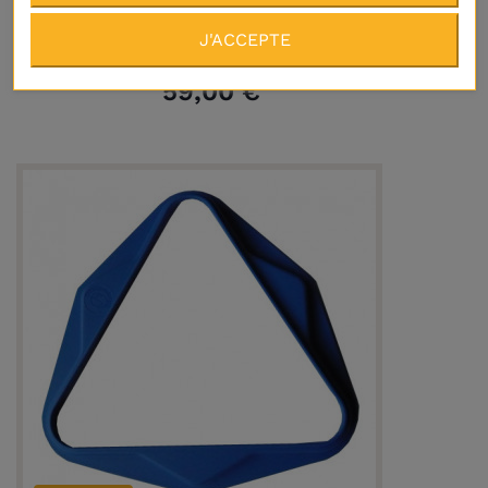
J'ACCEPTE
Billes de billard américain Aramith 50.8
mm Continental
59,00 €