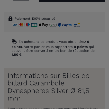
lock
Paiement 100% sécurisé
loyalty
En achetant ce produit vous obtiendrez
9
points
. Votre panier vous rapportera
9
points
qui
peuvent être converti en un bon de réduction de
1,80 €
.
Informations sur Billes de
billard Carambole
Dynaspheres Silver Ø 61,5
mm
Approuvées par de grands noms comme Martin Horn,