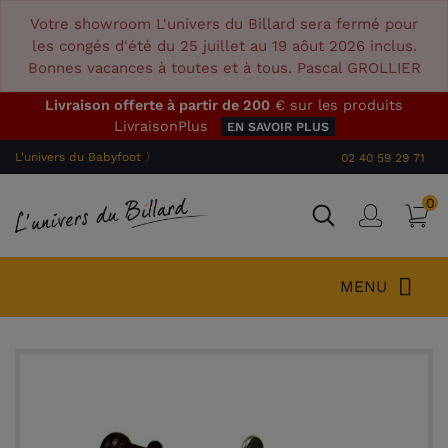
Votre showroom L'univers du Billard sera fermé pour
les congés d'été du 25 juillet au 19 aôut 2026 inclus.
Bonnes vacances à toutes et à tous. Pascal GROLLIER
Livraison offerte à partir de 200
€ sur les produits
LivraisonPlus
EN SAVOIR PLUS
L'univers du Babyfoot 〉
02 40 59 29 71
0
P
Connex
MENU