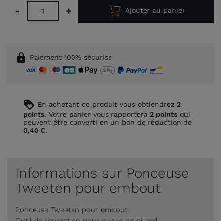
-
+
Ajouter au panier
lock
Paiement 100% sécurisé
loyalty
En achetant ce produit vous obtiendrez
2
points
. Votre panier vous rapportera
2
points
qui
peuvent être converti en un bon de réduction de
0,40 €
.
Informations sur Ponceuse
Tweeten pour embout
Ponceuse Tweeten pour embout.
Outil de réparation pour queue de billard.