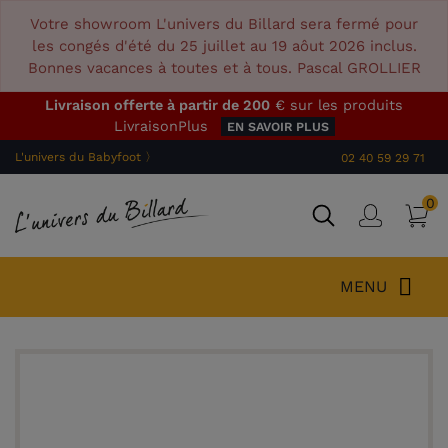
Votre showroom L'univers du Billard sera fermé pour
les congés d'été du 25 juillet au 19 aôut 2026 inclus.
Bonnes vacances à toutes et à tous. Pascal GROLLIER
Livraison offerte à partir de 200
€ sur les produits
LivraisonPlus
EN SAVOIR PLUS
L'univers du Babyfoot 〉
02 40 59 29 71
0
P
Connex
MENU