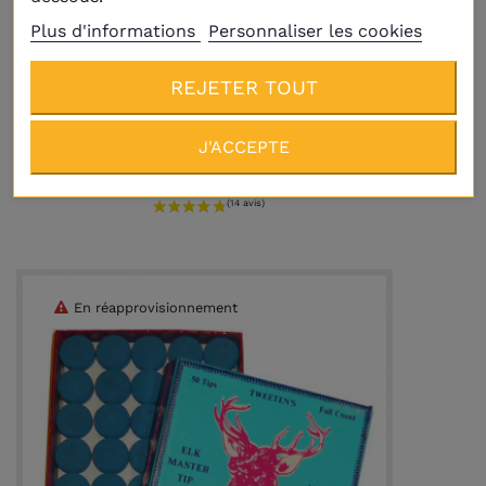
Plus d'informations
Personnaliser les cookies
REJETER TOUT
Procédé Kamui BLACK (diamètre et
dureté au choix)
J'ACCEPTE
16,00 €
A PARTIR DE
En réapprovisionnement