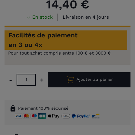
14,40 €
En stock
Livraison en 4 jours

Facilités de paiement
en 3 ou 4x
Pour tout achat compris entre 100 € et 3000 €
-
+
Ajouter au panier
lock
Paiement 100% sécurisé