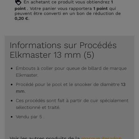
loyalty
En achetant ce produit vous obtiendrez
1
point
. Votre panier vous rapportera
1
point
qui
peuvent être converti en un bon de réduction de
0,20 €
.
Informations sur Procédés
Elkmaster 13 mm (5)
Embouts à coller pour queue de billard de marque
Elkmaster.
Procédé pour le pool et le snooker de diamètre
13
mm
.
Ces procédés sont fait à partir de cuir spécialement
sélectionné et traité.
Vendu par 5 .
Voir les autres produits de la
marque Peradon