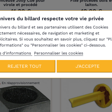
onceuse Jolly Cue pour
Fixe procédés bois e
virole et procédé
laiton.
41,30 €
12,00 €
Univers du billard respecte votre vie privée
nivers du billard et ses partenaires utilisent des Cookies
ictement nécessaires, de navigation et marketing et
licitaires. Si vous souhaitez en savoir plus, cliquez sur "P
nformations" ou "Personnaliser les cookies" ci-dessous.
s d'informations
Personnaliser les cookies
Produits de la même catégori
REJETER TOUT
J'ACCEPTE
En réapprovisionnement