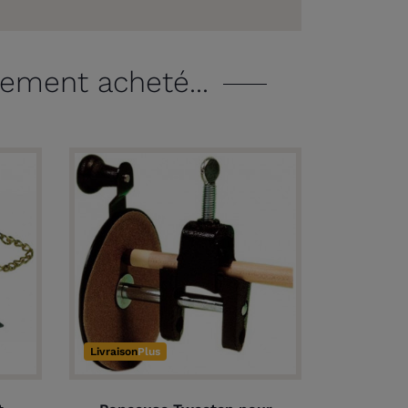
lement acheté...
Livraison
Plus