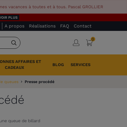
nnes vacances à toutes et à tous. Pascal GROLLIER
VOIR PLUS
A propos
Réalisations
FAQ
Contact
0
Panier
Connexion
Rechercher
BONNES AFFAIRES ET
BLOG
SERVICES
CADEAUX
 de queues
Presse procédé
océdé
une queue de billard