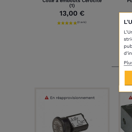
Colle à embouts Cérocite
P
(1)
13,00 €
L'
L'U
str
pub
d'i
Plu
En réapprovisionnement