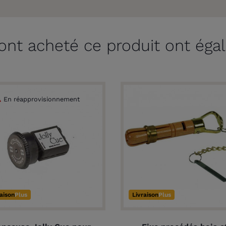
 ont acheté ce produit ont éga
En réapprovisionnement
raison
Plus
Livraison
Plus