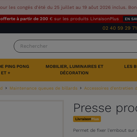
our les congés d'été du 25 juillet au 19 aôut 2026 inclus. Bo
 offerte à partir de 200
€ sur les produits LivraisonPlus
EN SA
02 40 59 29 71
DE PING PONG
MOBILIER, LUMINAIRES ET
LES 
ET +
DÉCORATION
rd
Maintenance queues de billards
Accessoires d'entretien
Presse pr
Livraison
Plus
Permet de fixer l'embout sur 