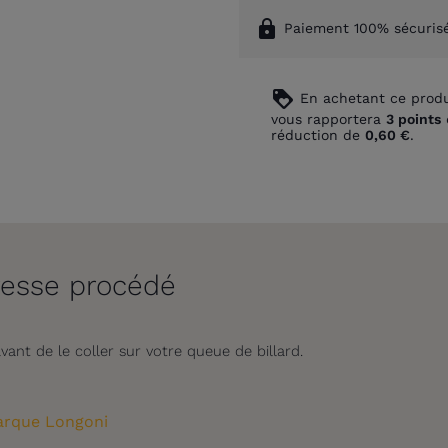
lock
Paiement 100% sécuris
loyalty
En achetant ce produ
vous rapportera
3
points
réduction de
0,60 €
.
resse procédé
vant de le coller sur votre queue de billard.
rque Longoni