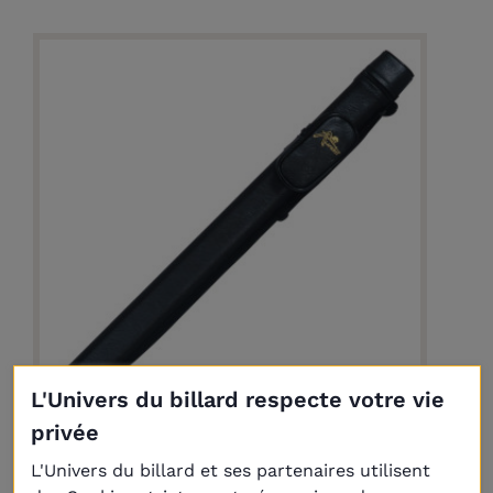
L'Univers du billard respecte votre vie
privée
Etui tube Laperti triangulaire noir 1 fût /
2 flèches
L'Univers du billard et ses partenaires utilisent
39,00 €