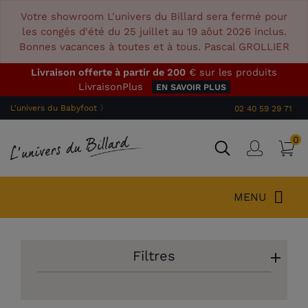
Votre showroom L'univers du Billard sera fermé pour
les congés d'été du 25 juillet au 19 aôut 2026 inclus.
Bonnes vacances à toutes et à tous. Pascal GROLLIER
Livraison offerte à partir de 200
€ sur les produits
LivraisonPlus
EN SAVOIR PLUS
L'univers du Babyfoot 〉
02 40 59 29 71
0
P
Connex
MENU
Filtres