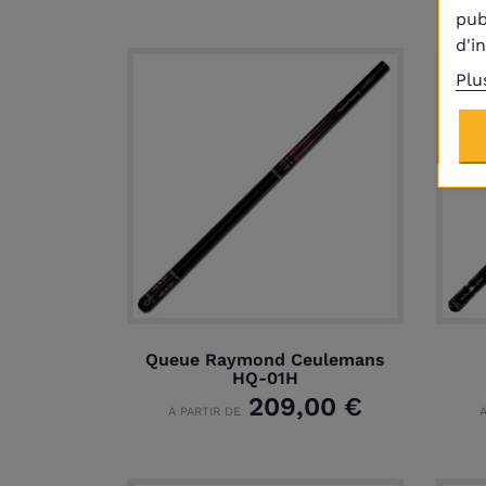
pub
d'i
Plu
Queue Raymond Ceulemans
HQ-01H
209,00 €
A PARTIR DE