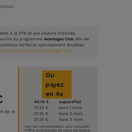
itiation
ents à la FFB et aux joueurs licenciés,
inscrire au programme
Avantages Club
afin de
onditions tarifaires spécialement étudiées
nscrire au programme Avantages Club
.
Ou
payez
en 4x
€
40.74 €
aujourd'hui
37.25 €
dans 1 mois
on en 4
37.25 €
dans 2 mois
37.25 €
dans 3 mois
Ceci est une estimation, pour consulter
l'offre contractuelle de notre partenaire