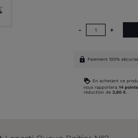
-
+
lock
Paiement 100% sécuris
loyalty
En achetant ce produ
vous rapportera
14
points
réduction de
2,80 €
.