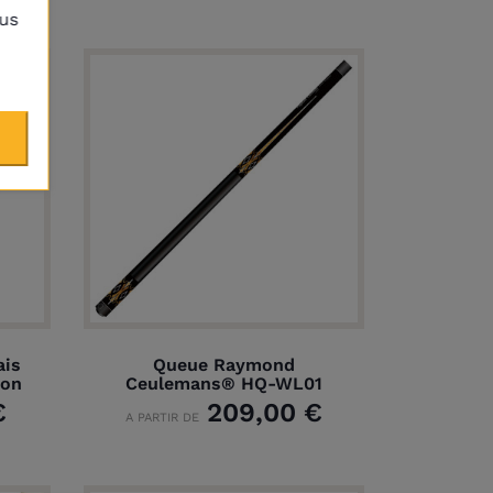
lus
ais
Queue Raymond
ron
Ceulemans® HQ-WL01
€
209,00 €
A PARTIR DE