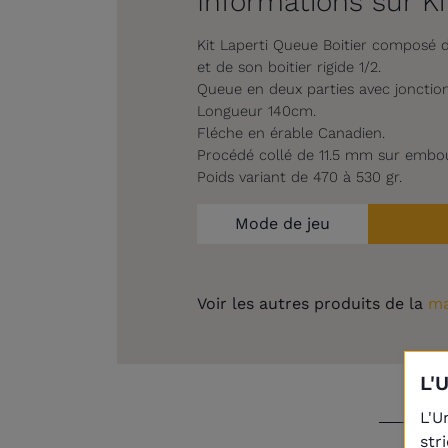
Informations sur Ki
Kit Laperti Queue Boitier composé 
et de son boitier rigide 1/2.
Queue en deux parties avec jonction
Longueur 140cm.
Fléche en érable Canadien.
Procédé collé de 11.5 mm sur embou
Poids variant de 470 à 530 gr.
Mode de jeu
Voir les autres produits de la
ma
L'
L'U
str