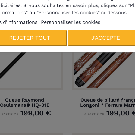
licitaires. Si vous souhaitez en savoir plus, cliquez sur "P
nformations" ou "Personnaliser les cookies" ci-dessous.
s d'informations
Personnaliser les cookies
En réapprovisionnement
REJETER TOUT
J'ACCEPTE
Queue Raymond
Queue de billard franç
Ceulemans® HQ-01E
Longoni * Ferrara Mar
199,00 €
199,00 
A PARTIR DE
A PARTIR DE