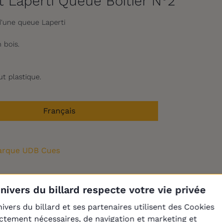
t Laperti Queue Boitier N°2
d'une queue Laperti
 bois.
t plastique.
Français
rque UDB Cues
Univers du billard respecte votre vie privée
Produits de la même catégori
nivers du billard et ses partenaires utilisent des Cookies
ictement nécessaires, de navigation et marketing et