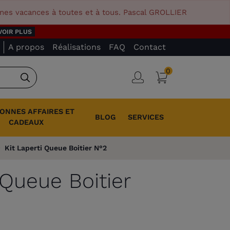
nnes vacances à toutes et à tous. Pascal GROLLIER
VOIR PLUS
A propos
Réalisations
FAQ
Contact
0
Panier
Connexion
Rechercher
BONNES AFFAIRES ET
BLOG
SERVICES
CADEAUX
Kit Laperti Queue Boitier N°2
 Queue Boitier