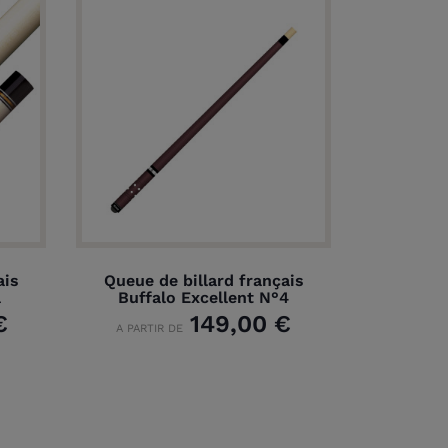
ais
Queue de billard français
a
Buffalo Excellent N°4
€
149,00 €
A PARTIR DE