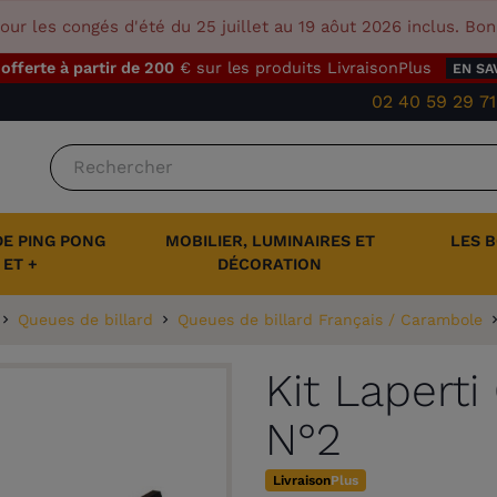
our les congés d'été du 25 juillet au 19 aôut 2026 inclus. Bo
 offerte à partir de 200
€ sur les produits LivraisonPlus
EN SA
02 40 59 29 71
DE PING PONG
MOBILIER, LUMINAIRES ET
LES 
ET +
DÉCORATION
Queues de billard
Queues de billard Français / Carambole
Kit Laperti
N°2
Livraison
Plus