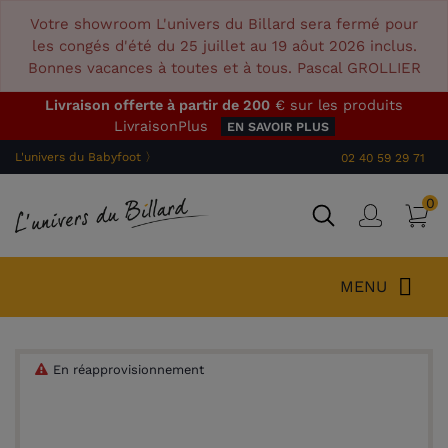
Votre showroom L'univers du Billard sera fermé pour
les congés d'été du 25 juillet au 19 aôut 2026 inclus.
Bonnes vacances à toutes et à tous. Pascal GROLLIER
Livraison offerte à partir de 200
€ sur les produits
LivraisonPlus
EN SAVOIR PLUS
L'univers du Babyfoot 〉
02 40 59 29 71
0
P
Connex
MENU
En réapprovisionnement