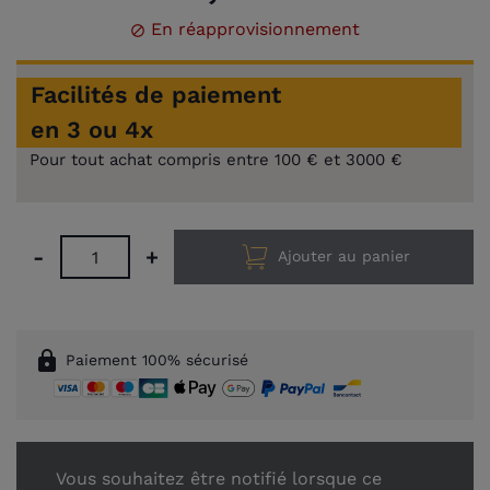
En réapprovisionnement

Facilités de paiement
en 3 ou 4x
Pour tout achat compris entre 100 € et 3000 €
-
+
Ajouter au panier
lock
Paiement 100% sécurisé
Vous souhaitez être notifié lorsque ce