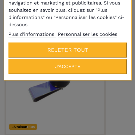
Porte-craie magnétique carbone rouge
navigation et marketing et publicitaires. Si vous
Master/Triangle/Standard
souhaitez en savoir plus, cliquez sur "Plus
19,90 €
d'informations" ou "Personnaliser les cookies" ci-
dessous.
Plus d'informations
Personnaliser les cookies
REJETER TOUT
J'ACCEPTE
Livraison
Plus