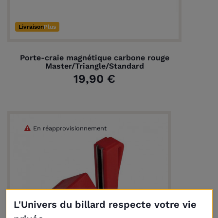
Livraison
Plus
Porte-craie magnétique carbone rouge
Master/Triangle/Standard
19,90 €
En réapprovisionnement
L'Univers du billard respecte votre vie