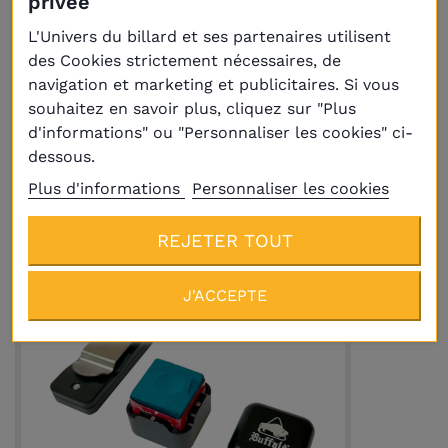
privée
L'Univers du billard et ses partenaires utilisent
des Cookies strictement nécessaires, de
navigation et marketing et publicitaires. Si vous
Livraison
Plus
souhaitez en savoir plus, cliquez sur "Plus
d'informations" ou "Personnaliser les cookies" ci-
Porte-Craie Aimanté Rouge
dessous.
3,70 €
Plus d'informations
Personnaliser les cookies
REJETER TOUT
J'ACCEPTE
(1 avis)