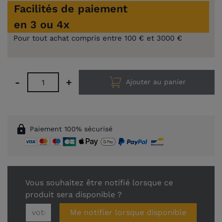
Facilités de paiement
en 3 ou 4x
Pour tout achat compris entre 100 € et 3000 €
-
+
Ajouter au panier
lock
Paiement 100% sécurisé
Vous souhaitez être notifié lorsque ce
produit sera disponible ?
Me notifier lorsque disponible