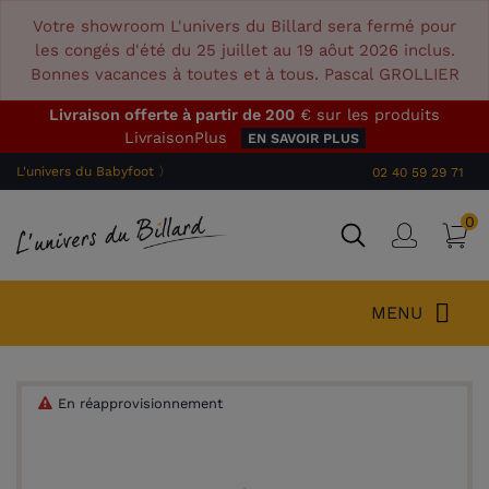
Votre showroom L'univers du Billard sera fermé pour
les congés d'été du 25 juillet au 19 aôut 2026 inclus.
Bonnes vacances à toutes et à tous. Pascal GROLLIER
Livraison offerte à partir de 200
€ sur les produits
LivraisonPlus
EN SAVOIR PLUS
L'univers du Babyfoot 〉
02 40 59 29 71
0
P
Connex
MENU
En réapprovisionnement