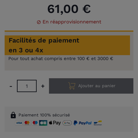
61,00 €
En réapprovisionnement

Facilités de paiement
en 3 ou 4x
Pour tout achat compris entre 100 € et 3000 €
-
+
Ajouter au panier
lock
Paiement 100% sécurisé