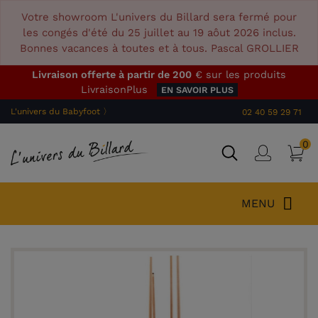
Votre showroom L'univers du Billard sera fermé pour
les congés d'été du 25 juillet au 19 aôut 2026 inclus.
Bonnes vacances à toutes et à tous. Pascal GROLLIER
Livraison offerte à partir de 200
€ sur les produits
LivraisonPlus
EN SAVOIR PLUS
L'univers du Babyfoot 〉
02 40 59 29 71
0
P
Connex
MENU