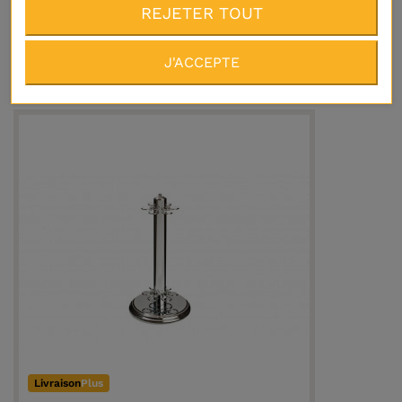
Porte-queues Design Laqué noir 6
REJETER TOUT
queues
450,00 €
J'ACCEPTE
Livraison
Plus