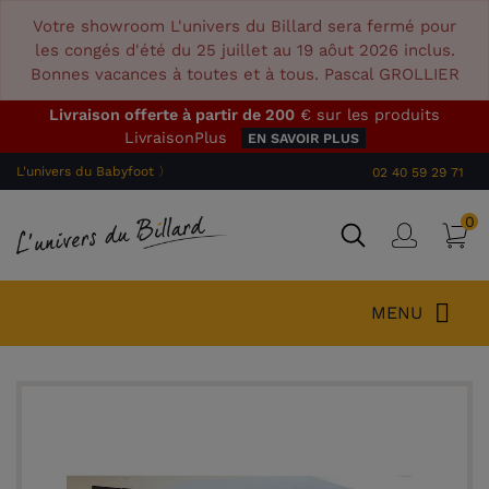
Votre showroom L'univers du Billard sera fermé pour
les congés d'été du 25 juillet au 19 aôut 2026 inclus.
Bonnes vacances à toutes et à tous. Pascal GROLLIER
Livraison offerte à partir de 200
€ sur les produits
LivraisonPlus
EN SAVOIR PLUS
L'univers du Babyfoot 〉
02 40 59 29 71
0
P
Connex
MENU