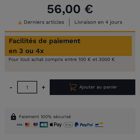
56,00 €
Derniers articles
Livraison en 4 jours

Facilités de paiement
en 3 ou 4x
Pour tout achat compris entre 100 € et 3000 €
-
+
Ajouter au panier
lock
Paiement 100% sécurisé