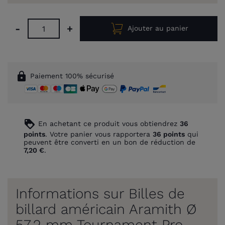
-
+
Ajouter au panier
lock
Paiement 100% sécurisé
loyalty
En achetant ce produit vous obtiendrez
36
points
. Votre panier vous rapportera
36
points
qui
peuvent être converti en un bon de réduction de
7,20 €
.
Informations sur Billes de
billard américain Aramith Ø
57,2 mm Tournament Pro-