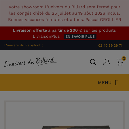
Votre showroom L'univers du Billard sera fermé pour
les congés d'été du 25 juillet au 19 aôut 2026 inclus.
Bonnes vacances à toutes et à tous. Pascal GROLLIER
Livraison offerte à partir de 200
€ sur les produits
LivraisonPlus
EN SAVOIR PLUS
L'univers du Babyfoot 〉
02 40 59 29 71
0
P
Connex
MENU