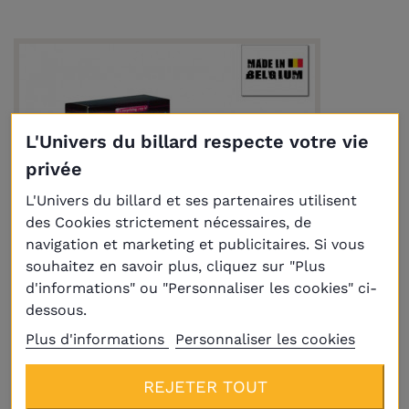
L'Univers du billard respecte votre vie
privée
L'Univers du billard et ses partenaires utilisent
des Cookies strictement nécessaires, de
navigation et marketing et publicitaires. Si vous
souhaitez en savoir plus, cliquez sur "Plus
d'informations" ou "Personnaliser les cookies" ci-
dessous.
Livraison
Plus
Plus d'informations
Personnaliser les cookies
Kit Fluo Américain standard 57.2 mm
REJETER TOUT
249,00 €