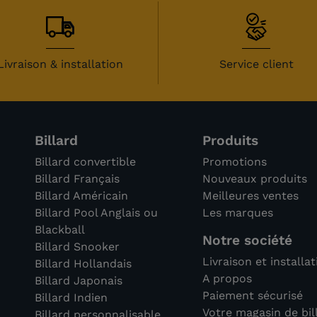
Livraison & installation
Service client
Billard
Produits
Billard convertible
Promotions
Billard Français
Nouveaux produits
Billard Américain
Meilleures ventes
Billard Pool Anglais ou
Les marques
Blackball
Notre société
Billard Snooker
Livraison et installa
Billard Hollandais
A propos
Billard Japonais
Paiement sécurisé
Billard Indien
Votre magasin de bil
Billard personnalisable