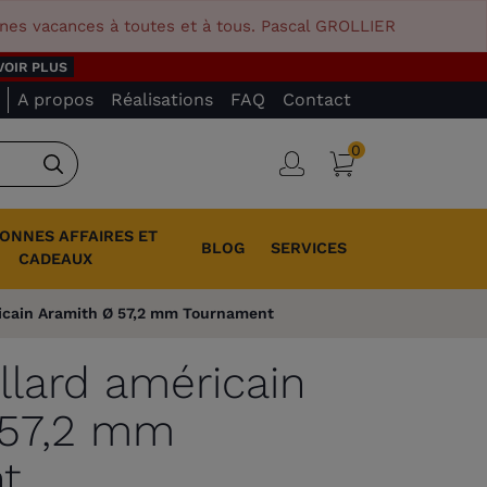
nnes vacances à toutes et à tous. Pascal GROLLIER
VOIR PLUS
A propos
Réalisations
FAQ
Contact
0
Panier
Connexion
Rechercher
BONNES AFFAIRES ET
BLOG
SERVICES
CADEAUX
éricain Aramith Ø 57,2 mm Tournament
illard américain
 57,2 mm
t