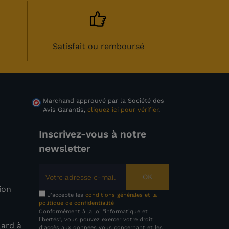
Satisfait ou remboursé
Marchand approuvé par la Société des
Avis Garantis,
cliquez ici pour vérifier
.
Inscrivez-vous à notre
newsletter
OK
tion
J'accepte les
conditions générales et la
politique de confidentialité
Conformément à la loi "informatique et
libertés", vous pouvez exercer votre droit
lard à
d'accès aux données vous concernant et les