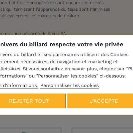
rebond et leur
homogénéité
sont encore renforcées
ncs
qui ternissent l'apparence du tapis
sont minimisés
duit également les marques de
brûlure.
une marque déposée de Saluc SA.
Univers du billard respecte votre vie privée
Américain
nivers du billard et ses partenaires utilisent des Cookies
ictement nécessaires, de navigation et marketing et
licitaires. Si vous souhaitez en savoir plus, cliquez sur "P
rque Aramith
nformations" ou "Personnaliser les cookies" ci-dessous.
s d'informations
Personnaliser les cookies
REJETER TOUT
J'ACCEPTE
Produits de la même catégori