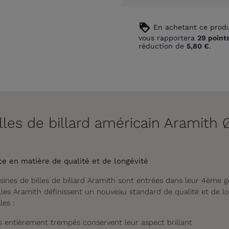
loyalty
En achetant ce produ
vous rapportera
29
point
réduction de
5,80 €
.
illes de billard américain Aramith
e en matière de qualité et de longévité
ésines
de billes de billard
Aramith sont entrées dans leur 4ème g
illes Aramith
définissent un nouveau standard
de qualité et de l
les :
iés entièrement trempés conservent leur aspect brillant