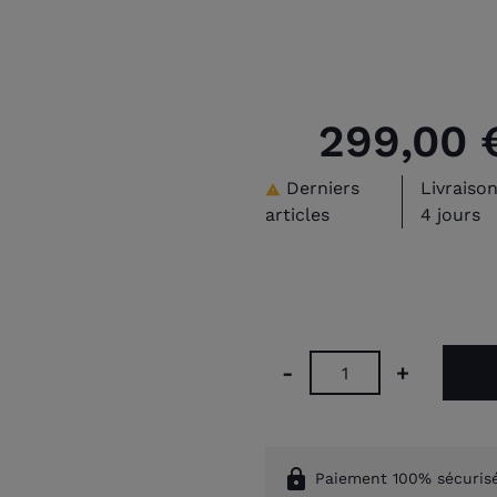
299,00 
Derniers
Livraison

articles
4 jours
-
+
lock
Paiement 100% sécuris