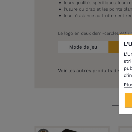
leurs qualités spécifiques, leur 
l'usure du drap et les points bla
leur résistance au frottement
ré
Le logo en deux demi-cercles est 
L'
Mode de jeu
L'U
str
pub
Voir les autres produits de la
ma
d'i
Plu