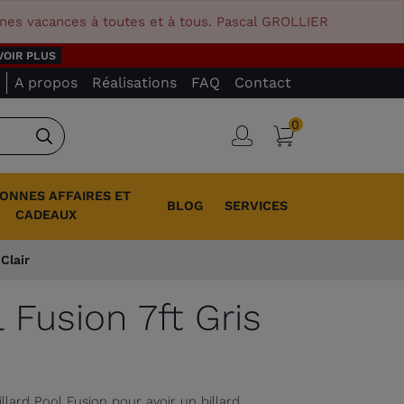
nnes vacances à toutes et à tous. Pascal GROLLIER
VOIR PLUS
A propos
Réalisations
FAQ
Contact
0
Panier
Connexion
Rechercher
BONNES AFFAIRES ET
BLOG
SERVICES
CADEAUX
 Clair
l Fusion 7ft Gris
lard Pool Fusion pour avoir un billard