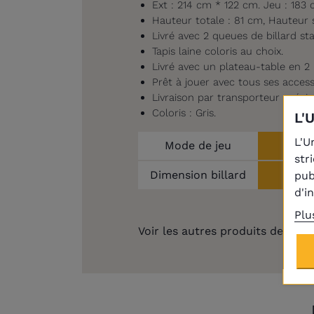
Ext : 214 cm * 122 cm. Jeu : 183
Hauteur totale : 81 cm, Hauteur s
Livré avec 2 queues de billard st
Tapis laine coloris au choix.
Livré avec un plateau-table en 2 
Prêt à jouer avec tous ses access
Livraison par transporteur spécial
Coloris : Gris.
L'
L'U
Mode de jeu
str
Dimension billard
pub
d'i
Plu
Voir les autres produits de la
ma