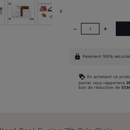

-
+
lock
Paiement 100% sécuris
loyalty
En achetant ce produ
panier vous rapportera
2
bon de réduction de
57,6