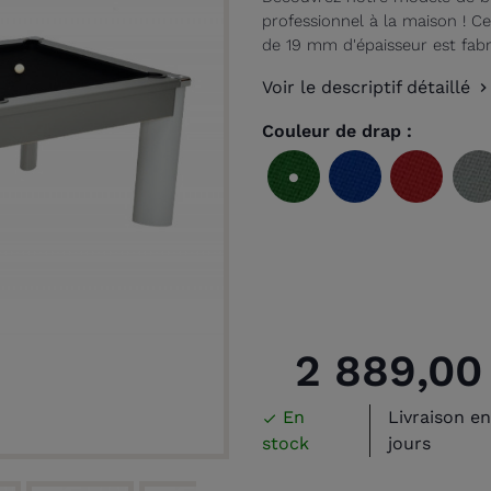
professionnel à la maison ! 
de 19 mm d'épaisseur est fabr
Voir le descriptif détaillé
Couleur de drap :
Vert
Bleu
Rouge
olive
royal
2 889,00
En
Livraison e

stock
jours