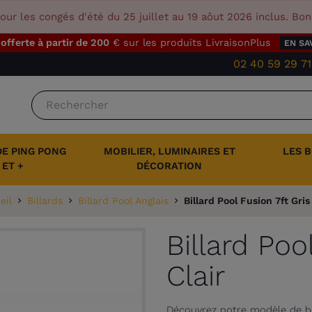
our les congés d'été du 25 juillet au 19 aôut 2026 inclus. Bo
 offerte à partir de 200
€ sur les produits LivraisonPlus
EN SA
02 40 59 29 71
DE PING PONG
MOBILIER, LUMINAIRES ET
LES 
ET +
DÉCORATION
eil
Billards
Billard Pool Anglais
Billard Pool Fusion 7ft Gris
Billard Poo
Clair
Découvrez notre modèle de bil