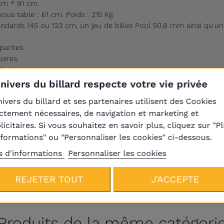
 cm * 91 cm.
ous table : 61 cm. Poids : 215 Kg.
andards 145 ou 123 cm, un jeu de billes Pool 50,8 mm ainsi qu'un t
parties.
oires.
isé.
Univers du billard respecte votre vie privée
nivers du billard et ses partenaires utilisent des Cookies
Pool Anglais
ictement nécessaires, de navigation et marketing et
210
licitaires. Si vous souhaitez en savoir plus, cliquez sur "P
nformations" ou "Personnaliser les cookies" ci-dessous.
s d'informations
Personnaliser les cookies
rque Dpt
REJETER TOUT
J'ACCEPTE
Produits de la même catégori