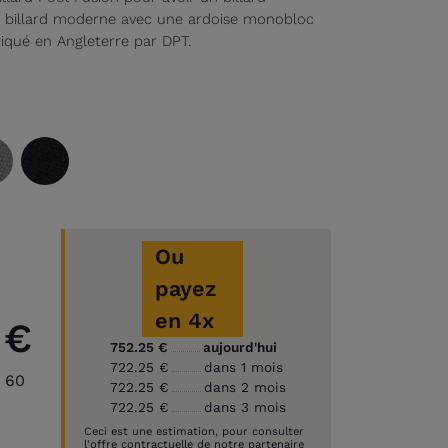
Ce billard moderne avec une ardoise monobloc
iqué en Angleterre par DPT.
Gris
Noir
Ou
payez
en 4x
 €
752.25 €
aujourd'hui
722.25 €
dans 1 mois
n 60
722.25 €
dans 2 mois
722.25 €
dans 3 mois
Ceci est une estimation, pour consulter
l'offre contractuelle de notre partenaire