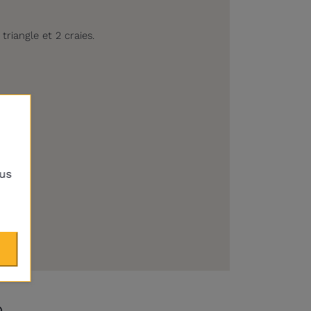
riangle et 2 craies.
lus
e