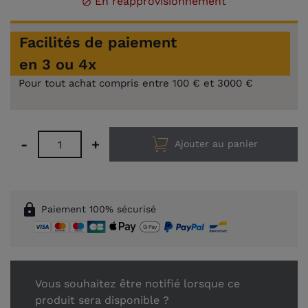
En réapprovisionnement

Facilités de paiement
en 3 ou 4x
Pour tout achat compris entre 100 € et 3000 €
-
+
Ajouter au panier
lock
Paiement 100% sécurisé
Vous souhaitez être notifié lorsque ce
produit sera disponible ?