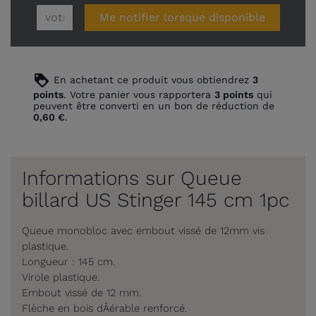
Me notifier lorsque disponible
loyalty
En achetant ce produit vous obtiendrez
3
points
. Votre panier vous rapportera
3
points
qui
peuvent être converti en un bon de réduction de
0,60 €
.
Informations sur Queue
billard US Stinger 145 cm 1pc
Queue monobloc avec embout vissé de 12mm vis
plastique.
Longueur : 145 cm.
Virole plastique.
Embout vissé de 12 mm.
Flèche en bois dÂérable renforcé.