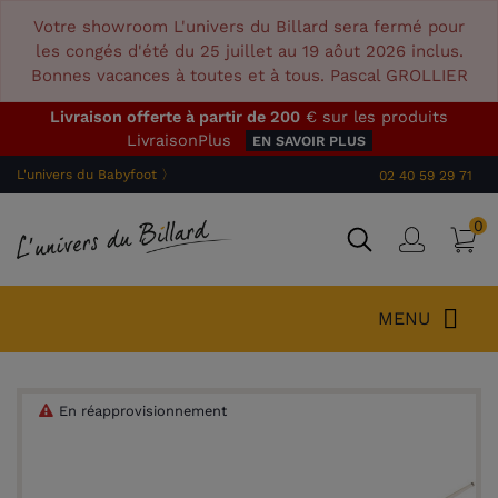
Votre showroom L'univers du Billard sera fermé pour
les congés d'été du 25 juillet au 19 aôut 2026 inclus.
Bonnes vacances à toutes et à tous. Pascal GROLLIER
Livraison offerte à partir de 200
€ sur les produits
LivraisonPlus
EN SAVOIR PLUS
L'univers du Babyfoot 〉
02 40 59 29 71
0
P
Connex
MENU
En réapprovisionnement