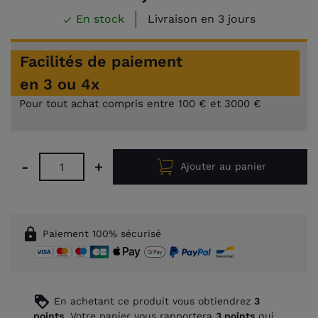
En stock
Livraison en 3 jours

Facilités de paiement
en 3 ou 4x
Pour tout achat compris entre 100 € et 3000 €
-
+
Ajouter au panier
lock
Paiement 100% sécurisé
loyalty
En achetant ce produit vous obtiendrez
3
points
. Votre panier vous rapportera
3
points
qui