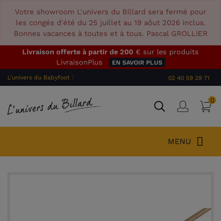
Votre showroom L'univers du Billard sera fermé pour
les congés d'été du 25 juillet au 19 aôut 2026 inclus.
Bonnes vacances à toutes et à tous. Pascal GROLLIER
Livraison offerte à partir de 200
€ sur les produits
LivraisonPlus
EN SAVOIR PLUS
L'univers du Babyfoot 〉
02 40 59 29 71
0
P
Connex
MENU