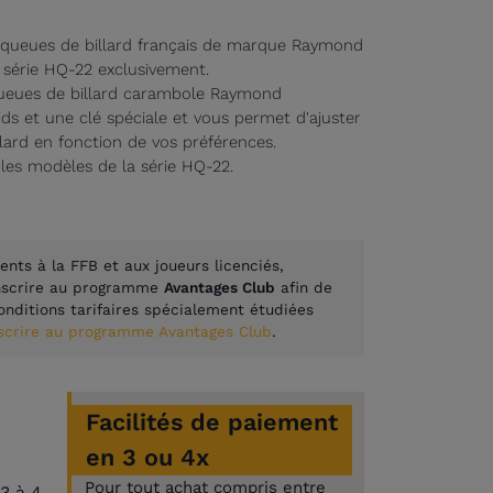
 queues de billard français de marque Raymond
 série HQ-22 exclusivement.
 queues de billard carambole Raymond
ids et une clé spéciale et vous permet d'ajuster
llard en fonction de vos préférences.
es modèles de la série HQ-22.
ents à la FFB et aux joueurs licenciés,
inscrire au programme
Avantages Club
afin de
onditions tarifaires spécialement étudiées
nscrire au programme Avantages Club
.
Facilités de paiement
€
en 3 ou 4x
Pour tout achat compris entre
3 à 4