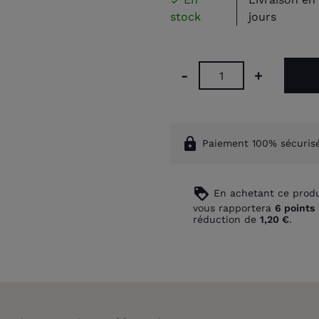

stock
jours
-
+
lock
Paiement 100% sécuris
loyalty
En achetant ce produ
vous rapportera
6
points
réduction de
1,20 €
.