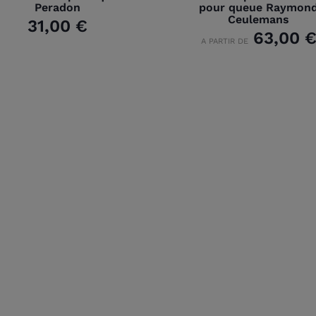
Peradon
pour queue Raymon
Ceulemans
31,00 €
63,00 
A PARTIR DE