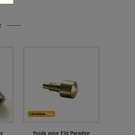
e
Livraison
Plus
ls
Poids pour Fût Peradon