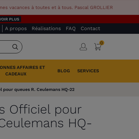
nnes vacances à toutes et à tous. Pascal GROLLIER
VOIR PLUS
A propos
Réalisations
FAQ
Contact
0
Panier
Connexion
Rechercher
BONNES AFFAIRES ET
BLOG
SERVICES
CADEAUX
iel pour queues R. Ceulemans HQ-22
s Officiel pour
 Ceulemans HQ-