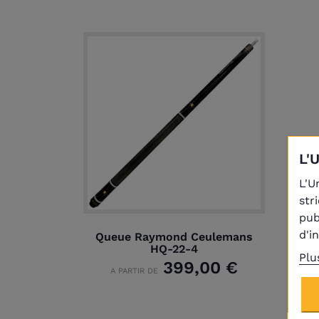
L'
L'U
str
pub
d'i
Queue Raymond Ceulemans
HQ-22-4
Plu
399,00 €
A PARTIR DE