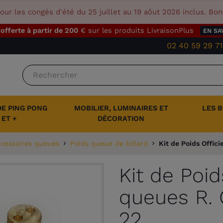
our les congés d'été du 25 juillet au 19 aôut 2026 inclus. Bo
 offerte à partir de 200
€ sur les produits LivraisonPlus
EN SA
02 40 59 29 71
DE PING PONG
MOBILIER, LUMINAIRES ET
LES 
ET +
DÉCORATION
cessoires queues
Poids queue de billard
Kit de Poids Offic
Kit de Poid
queues R.
22