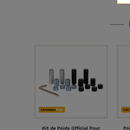
Livraison
Plus
Liv
Kit de Poids Officiel Pour
Po