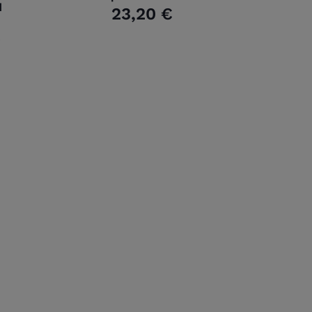
d
23,20 €
€