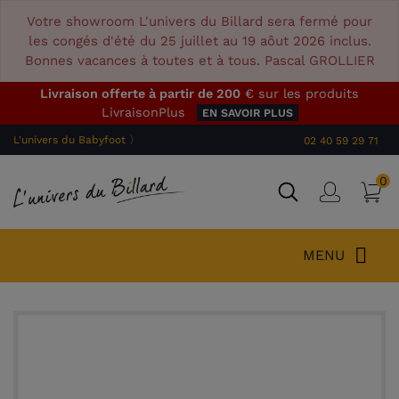
Votre showroom L'univers du Billard sera fermé pour
les congés d'été du 25 juillet au 19 aôut 2026 inclus.
Bonnes vacances à toutes et à tous. Pascal GROLLIER
Livraison offerte à partir de 200
€ sur les produits
LivraisonPlus
EN SAVOIR PLUS
L'univers du Babyfoot 〉
02 40 59 29 71
0
P
Connex
MENU