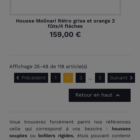
Housse Molinari Rétro grise et orange 2
fûts/4 flèches
159,00 €
Affichage 25-48 de 118 article(s)


Précédent
1
2
3
…
5
Suivant

Retour en haut
Vous trouverez forcément parmi nos références
celle qui correspond à vos besoins :
housses
souples
ou
boîtiers rigides
, étuis pouvant contenir