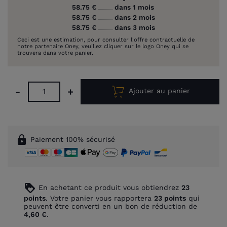
58.75 €
dans 1 mois
58.75 €
dans 2 mois
58.75 €
dans 3 mois
Ceci est une estimation, pour consulter l'offre contractuelle de
notre partenaire Oney, veuillez cliquer sur le logo Oney qui se
trouvera dans votre panier.
-
+
Ajouter au panier
lock
Paiement 100% sécurisé
loyalty
En achetant ce produit vous obtiendrez
23
points
. Votre panier vous rapportera
23
points
qui
peuvent être converti en un bon de réduction de
4,60 €
.