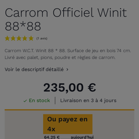
Carrom Officiel Winit
88*88
Carrom W.C.T. Winit 88 * 88. Surface de jeu en bois 74 cm.
Livré avec palet, pions, poudre et règles de carrom.
Voir le descriptif détaillé
235,00 €
(1 avis)
En stock
Livraison en 3 à 4 jours

Ou payez en
4x
64.25 €
aujourd'hui