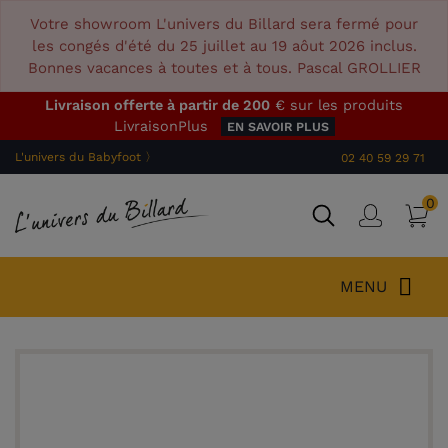
Votre showroom L'univers du Billard sera fermé pour
les congés d'été du 25 juillet au 19 aôut 2026 inclus.
Bonnes vacances à toutes et à tous. Pascal GROLLIER
Livraison offerte à partir de 200
€ sur les produits
LivraisonPlus
EN SAVOIR PLUS
L'univers du Babyfoot 〉
02 40 59 29 71
0
P
Connex
MENU