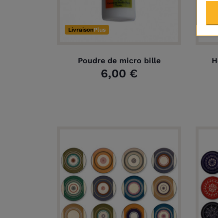
Livraison
Plus
Liv
Poudre de micro bille
H
6,00 €