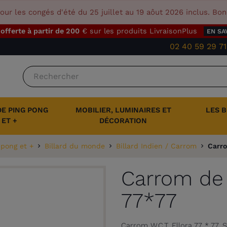
our les congés d'été du 25 juillet au 19 aôut 2026 inclus. Bo
 offerte à partir de 200
€ sur les produits LivraisonPlus
EN SA
02 40 59 29 71
DE PING PONG
MOBILIER, LUMINAIRES ET
LES 
ET +
DÉCORATION
 pong et +
Billard du monde
Billard Indien / Carrom
Carro
Carrom de L
77*77
Carrom W.C.T. Ellora 77 * 77. 