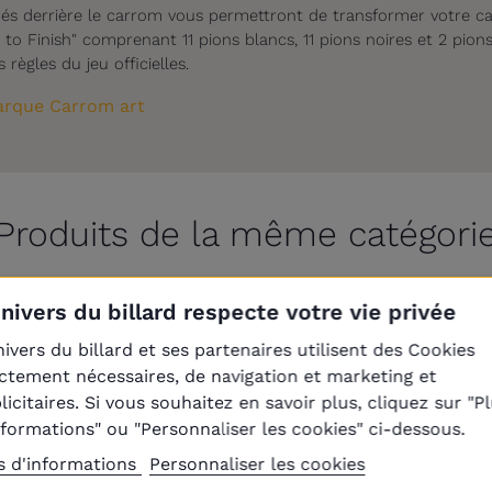
roués derrière le carrom vous permettront de transformer votre c
k to Finish" comprenant 11 pions blancs, 11 pions noires et 2 pion
ègles du jeu officielles.
rque Carrom art
Produits de la même catégori
Univers du billard respecte votre vie privée
nivers du billard et ses partenaires utilisent des Cookies
En réapprovisionnement
ictement nécessaires, de navigation et marketing et
licitaires. Si vous souhaitez en savoir plus, cliquez sur "P
nformations" ou "Personnaliser les cookies" ci-dessous.
s d'informations
Personnaliser les cookies