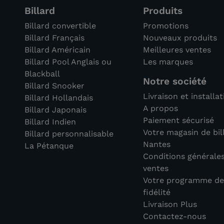
Billard
Produits
Billard convertible
Promotions
Billard Français
Nouveaux produits
Billard Américain
Meilleures ventes
Billard Pool Anglais ou
Les marques
Blackball
Notre société
Billard Snooker
Livraison et installa
Billard Hollandais
A propos
Billard Japonais
Paiement sécurisé
Billard Indien
Votre magasin de bil
Billard personnalisable
Nantes
La Pétanque
Conditions générale
ventes
Votre programme d
fidélité
Livraison Plus
Contactez-nous