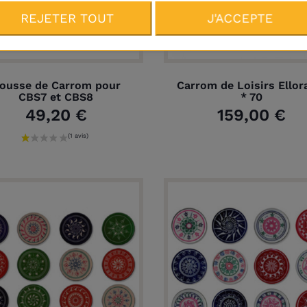
REJETER TOUT
J'ACCEPTE
raison
Plus
ousse de Carrom pour
Carrom de Loisirs Ellor
CBS7 et CBS8
* 70
49,20 €
159,00 €