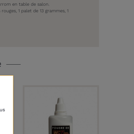
arrom en table de salon.
s rouges, 1 palet de 13 grammes, 1
e
lus