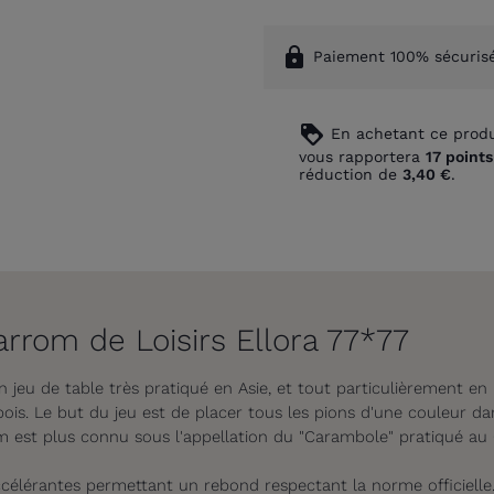
lock
Paiement 100% sécuris
loyalty
En achetant ce produ
vous rapportera
17
points
réduction de
3,40 €
.
arrom de Loisirs Ellora 77*77
n jeu de table très pratiqué en Asie, et tout particulièrement en
n bois. Le but du jeu est de placer tous les pions d'une couleur d
cm est plus connu sous l'appellation du "Carambole" pratiqué au
élérantes permettant un rebond respectant la norme officielle.