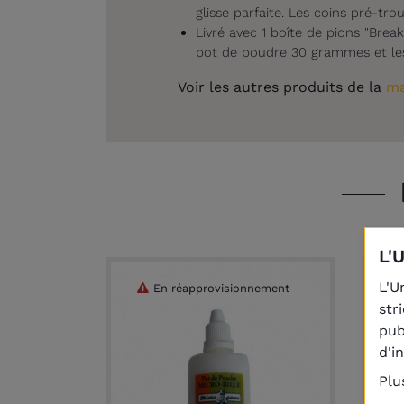
glisse parfaite. Les coins pré-t
Livré avec 1 boîte de pions "Brea
pot de poudre 30 grammes et les r
Voir les autres produits de la
ma
L'
L'U
En réapprovisionnement
str
pub
d'i
Plu