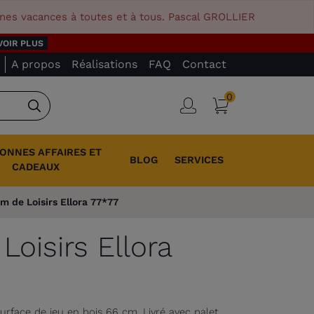
nnes vacances à toutes et à tous. Pascal GROLLIER
VOIR PLUS
A propos
Réalisations
FAQ
Contact
0
Panier
Connexion
Rechercher
BONNES AFFAIRES ET
BLOG
SERVICES
CADEAUX
m de Loisirs Ellora 77*77
oisirs Ellora
Surface de jeu en bois 66 cm. Livré avec palet,