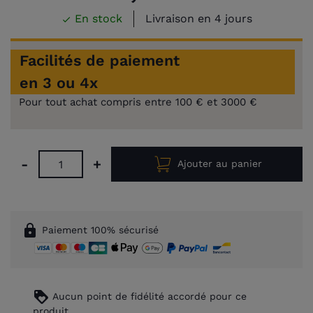
En stock
Livraison en 4 jours

Facilités de paiement
en 3 ou 4x
Pour tout achat compris entre 100 € et 3000 €
-
+
Ajouter au panier
lock
Paiement 100% sécurisé
loyalty
Aucun point de fidélité accordé pour ce
produit.