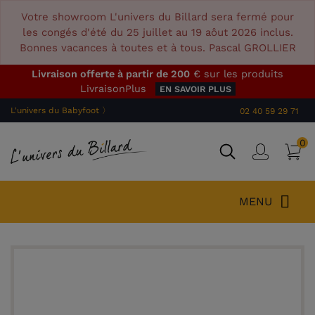
Votre showroom L'univers du Billard sera fermé pour
les congés d'été du 25 juillet au 19 aôut 2026 inclus.
Bonnes vacances à toutes et à tous. Pascal GROLLIER
Livraison offerte à partir de 200
€ sur les produits
LivraisonPlus
EN SAVOIR PLUS
L'univers du Babyfoot 〉
02 40 59 29 71
0
P
Connex
MENU