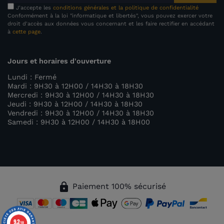
J'accepte les
conditions générales et la politique de confidentialité
Conformément à la loi "informatique et libertés", vous pouvez exercer votre
droit d'accès aux données vous concernant et les faire rectifier en accédant
à
cette page
.
Jours et horaires d'ouverture
Lundi : Fermé
Mardi : 9H30 à 12H00 / 14H30 à 18H30
Mercredi : 9H30 à 12H00 / 14H30 à 18H30
Jeudi : 9H30 à 12H00 / 14H30 à 18H30
Vendredi : 9H30 à 12H00 / 14H30 à 18H30
Samedi : 9H30 à 12H00 / 14H30 à 18H00
lock
Paiement 100% sécurisé
9.2
/10