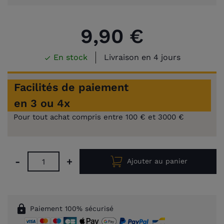
9,90 €
En stock
Livraison en 4 jours

Facilités de paiement
en 3 ou 4x
Pour tout achat compris entre 100 € et 3000 €
-
+
Ajouter au panier
lock
Paiement 100% sécurisé