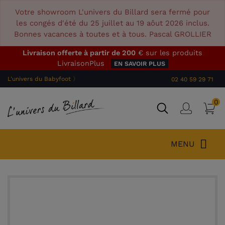
Votre showroom L'univers du Billard sera fermé pour
les congés d'été du 25 juillet au 19 aôut 2026 inclus.
Bonnes vacances à toutes et à tous. Pascal GROLLIER
Livraison offerte à partir de 200
€ sur les produits
LivraisonPlus
EN SAVOIR PLUS
L'univers du Babyfoot 〉
02 40 59 29 71
0
P
Connex
MENU