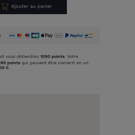
Ajouter au panier
é
it vous obtiendrez
1090
points
. Votre
090
points
qui peuvent être converti en un
00 €
.