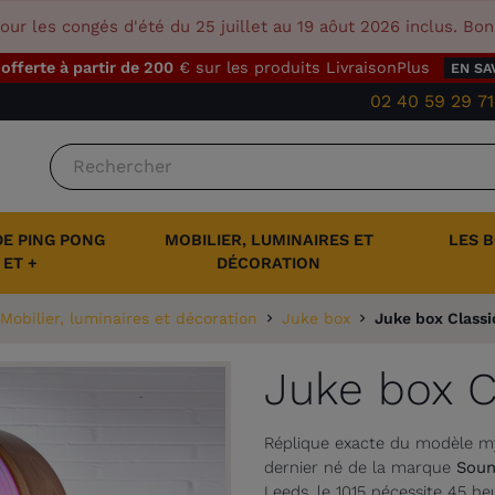
our les congés d'été du 25 juillet au 19 aôut 2026 inclus. Bo
 offerte à partir de 200
€ sur les produits LivraisonPlus
EN SA
02 40 59 29 71
DE PING PONG
MOBILIER, LUMINAIRES ET
LES 
ET +
DÉCORATION
Mobilier, luminaires et décoration
Juke box
Juke box Classi
Juke box C
Réplique exacte du modèle myt
dernier né de la marque
Soun
Leeds, le 1015 nécessite 45 he