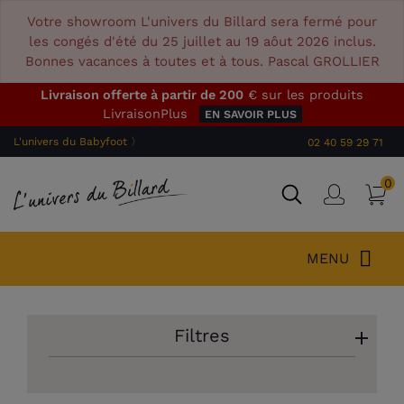
Votre showroom L'univers du Billard sera fermé pour
les congés d'été du 25 juillet au 19 aôut 2026 inclus.
Bonnes vacances à toutes et à tous. Pascal GROLLIER
Livraison offerte à partir de 200
€ sur les produits
LivraisonPlus
EN SAVOIR PLUS
L'univers du Babyfoot 〉
02 40 59 29 71
0
P
Connex
MENU
Filtres