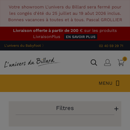
Votre showroom L'univers du Billard sera fermé pour
les congés d'été du 25 juillet au 19 aôut 2026 inclus.
Bonnes vacances à toutes et à tous. Pascal GROLLIER
Livraison offerte à partir de 200
€ sur les produits
LivraisonPlus
EN SAVOIR PLUS
L'univers du Babyfoot 〉
02 40 59 29 71
0
P
Connex
MENU
Filtres