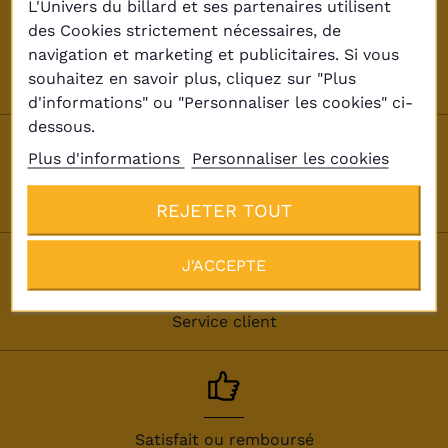
L'Univers du billard et ses partenaires utilisent
des Cookies strictement nécessaires, de
navigation et marketing et publicitaires. Si vous
souhaitez en savoir plus, cliquez sur "Plus
Paiement en 3 ou 4 fois
d'informations" ou "Personnaliser les cookies" ci-
dessous.
Plus d'informations
Personnaliser les cookies
Livraison & installation
REJETER TOUT
J'ACCEPTE
Service client
Satisfait ou remboursé