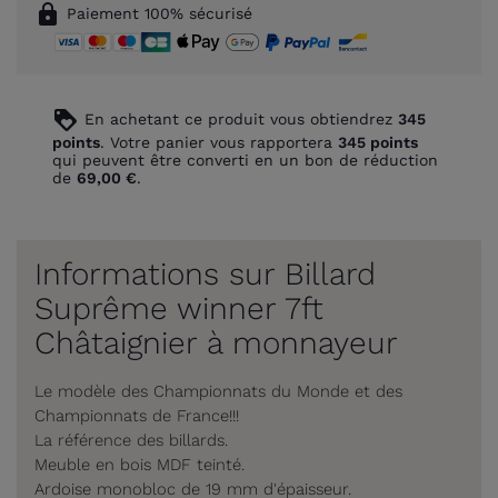
lock
Paiement 100% sécurisé
loyalty
En achetant ce produit vous obtiendrez
345
points
. Votre panier vous rapportera
345
points
qui peuvent être converti en un bon de réduction
de
69,00 €
.
Informations sur Billard
Suprême winner 7ft
Châtaignier à monnayeur
Le modèle des Championnats du Monde et des
Championnats de France!!!
La référence des billards.
Meuble en bois MDF teinté.
Ardoise monobloc de 19 mm d'épaisseur.