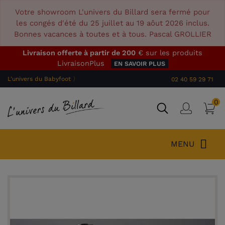
Votre showroom L'univers du Billard sera fermé pour
les congés d'été du 25 juillet au 19 aôut 2026 inclus.
Bonnes vacances à toutes et à tous. Pascal GROLLIER
Livraison offerte à partir de 200
€ sur les produits
LivraisonPlus
EN SAVOIR PLUS
L'univers du Babyfoot 〉
02 40 59 29 71
0
P
Connex
MENU