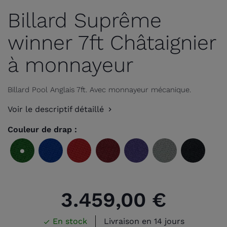
Billard Suprême
winner 7ft Châtaignier
à monnayeur
Billard Pool Anglais 7ft. Avec monnayeur mécanique.
Voir le descriptif détaillé
Couleur de drap :
Vert
Bleu
Rouge
Bordeaux
Violet
Gris
Noir
olive
royal
3.459,00 €
En stock
Livraison en 14 jours
