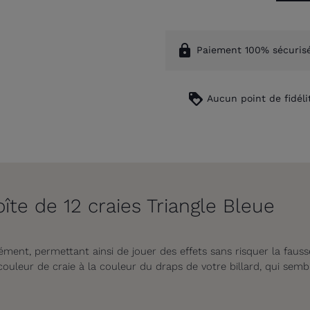
lock
Paiement 100% sécuris
loyalty
Aucun point de fidéli
îte de 12 craies Triangle Bleue
ément, permettant ainsi de jouer des effets sans risquer la faus
couleur de craie à la couleur du draps de votre billard, qui sem