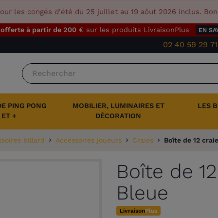
our les congés d'été du 25 juillet au 19 aôut 2026 inclus. Bo
 offerte à partir de 200
€ sur les produits LivraisonPlus
EN SA
02 40 59 29 71
DE PING PONG
MOBILIER, LUMINAIRES ET
LES 
ET +
DÉCORATION
soires billard
Accessoires joueurs
Craies
Boîte de 12 crai
Boîte de 12
Bleue
Livraison
Plus