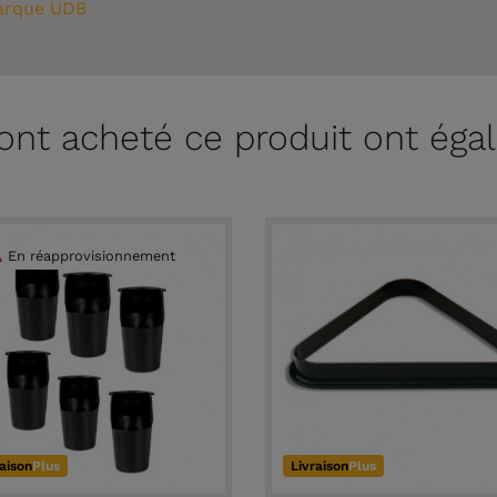
rque UDB
 ont acheté ce produit ont éga
En réapprovisionnement
raison
Plus
Livraison
Plus