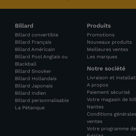
Billard
Produits
Billard convertible
Promotions
Billard Français
Nouveaux produits
Billard Américain
Meilleures ventes
Billard Pool Anglais ou
Les marques
Blackball
Notre société
Billard Snooker
Livraison et installa
Billard Hollandais
A propos
Billard Japonais
Paiement sécurisé
Billard Indien
Votre magasin de bil
Billard personnalisable
Nantes
La Pétanque
Conditions générale
ventes
Votre programme d
fidélité