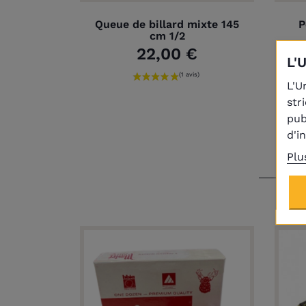
Queue de billard mixte 145
P
cm 1/2
22,00 €
L'
L'U
str
pub
d'i
Plu