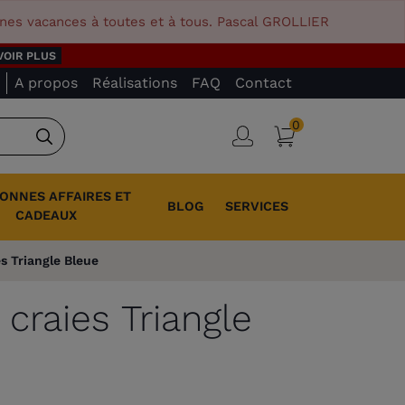
nnes vacances à toutes et à tous. Pascal GROLLIER
VOIR PLUS
A propos
Réalisations
FAQ
Contact
0
Panier
Connexion
Rechercher
BONNES AFFAIRES ET
BLOG
SERVICES
CADEAUX
es Triangle Bleue
 craies Triangle