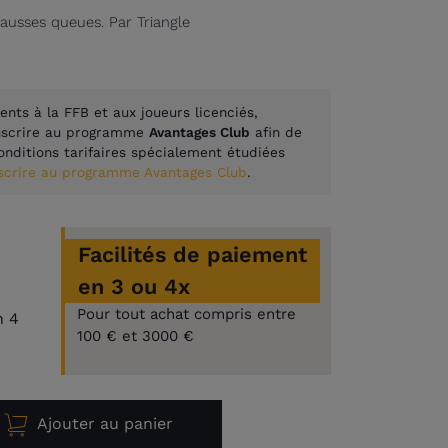
fausses queues. Par Triangle
ents à la FFB et aux joueurs licenciés,
inscrire au programme
Avantages Club
afin de
onditions tarifaires spécialement étudiées
nscrire au programme Avantages Club
.
Facilités de paiement
en 3 ou 4x
Pour tout achat compris entre
n 4
100 € et 3000 €
Ajouter au panier