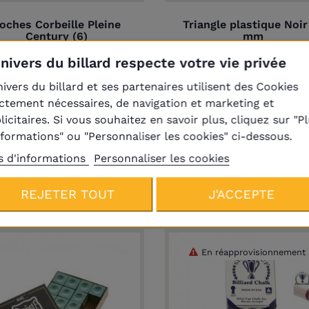
oches Corbeille Pleine
Triangle plastique Noir
Century (6)
mm
96,00 €
6,00 €
Univers du billard respecte votre vie privée
nivers du billard et ses partenaires utilisent des Cookies
ictement nécessaires, de navigation et marketing et
licitaires. Si vous souhaitez en savoir plus, cliquez sur "P
nformations" ou "Personnaliser les cookies" ci-dessous.
s d'informations
Personnaliser les cookies
Produits de la même catégori
REJETER TOUT
J'ACCEPTE
En réapprovisionnement