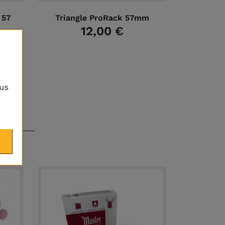
 57
Triangle ProRack 57mm
12,00 €
lus
e