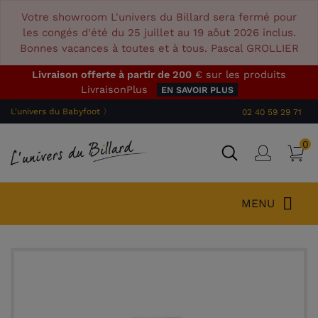
Votre showroom L'univers du Billard sera fermé pour
les congés d'été du 25 juillet au 19 aôut 2026 inclus.
Bonnes vacances à toutes et à tous. Pascal GROLLIER
Livraison offerte à partir de 200
€ sur les produits
LivraisonPlus
EN SAVOIR PLUS
L'univers du Babyfoot 〉
02 40 59 29 71
0
P
Connex
MENU