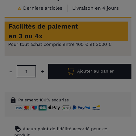
Derniers articles
Livraison en 4 jours

Facilités de paiement
en 3 ou 4x
Pour tout achat compris entre 100 € et 3000 €
-
+
Ajouter au panier
lock
Paiement 100% sécurisé
loyalty
Aucun point de fidélité accordé pour ce
produit.