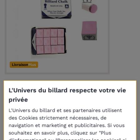
Livraison
Plus
Boîte de 12 craies Silver Cup Rose
L'Univers du billard respecte votre vie
11,50 €
privée
L'Univers du billard et ses partenaires utilisent
des Cookies strictement nécessaires, de
navigation et marketing et publicitaires. Si vous
souhaitez en savoir plus, cliquez sur "Plus