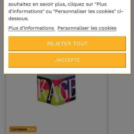
Craie World Legend par Raymond
souhaitez en savoir plus, cliquez sur "Plus
Ceulemans (2 pièces)
d'informations" ou "Personnaliser les cookies" ci-
5,50 €
dessous.
Plus d'informations
Personnaliser les cookies
REJETER TOUT
J'ACCEPTE
Livraison
Plus