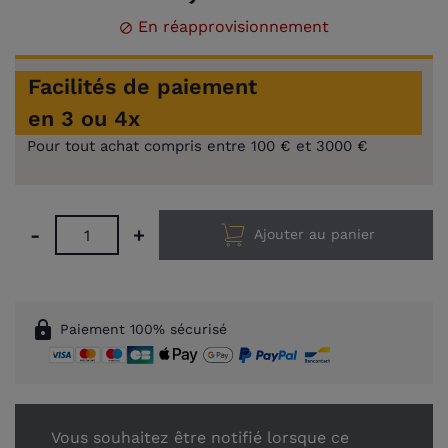
En réapprovisionnement

Facilités de paiement
en 3 ou 4x
Pour tout achat compris entre 100 € et 3000 €
-
+
Ajouter au panier
lock
Paiement 100% sécurisé
Vous souhaitez être notifié lorsque ce