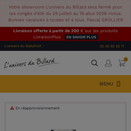
Votre showroom L'univers du Billard sera fermé pour
les congés d'été du 25 juillet au 19 aôut 2026 inclus.
Bonnes vacances à toutes et à tous. Pascal GROLLIER
Livraison offerte à partir de 200
€ sur les produits
LivraisonPlus
EN SAVOIR PLUS
L'univers du Babyfoot 〉
02 40 59 29 71
0
P
Connex
MENU
En réapprovisionnement