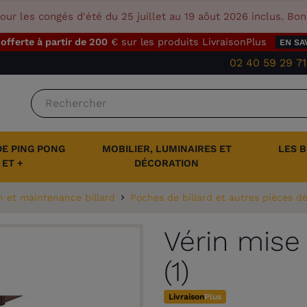
our les congés d'été du 25 juillet au 19 aôut 2026 inclus. Bo
 offerte à partir de 200
€ sur les produits LivraisonPlus
EN SA
02 40 59 29 71
DE PING PONG
MOBILIER, LUMINAIRES ET
LES 
ET +
DÉCORATION
n et maintenance billard
Poches de billard et autres pièces d
Vérin mise
(1)
Livraison
Plus