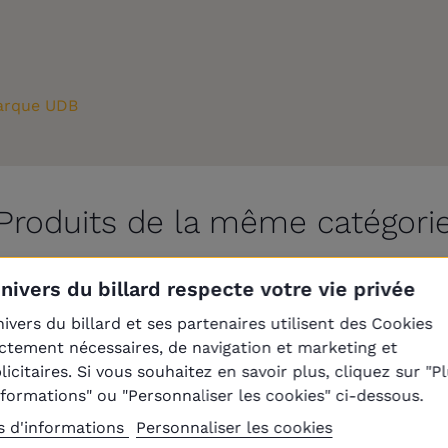
rque UDB
Produits de la même catégori
Univers du billard respecte votre vie privée
nivers du billard et ses partenaires utilisent des Cookies
En réapprovisionnement
En réapprovisionnement
ictement nécessaires, de navigation et marketing et
licitaires. Si vous souhaitez en savoir plus, cliquez sur "P
nformations" ou "Personnaliser les cookies" ci-dessous.
s d'informations
Personnaliser les cookies