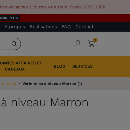
nnes vacances à toutes et à tous. Pascal GROLLIER
VOIR PLUS
A propos
Réalisations
FAQ
Contact
0
Panier
Connexion
Rechercher
BONNES AFFAIRES ET
BLOG
SERVICES
CADEAUX
étachées
Vérin mise à niveau Marron (1)
 à niveau Marron