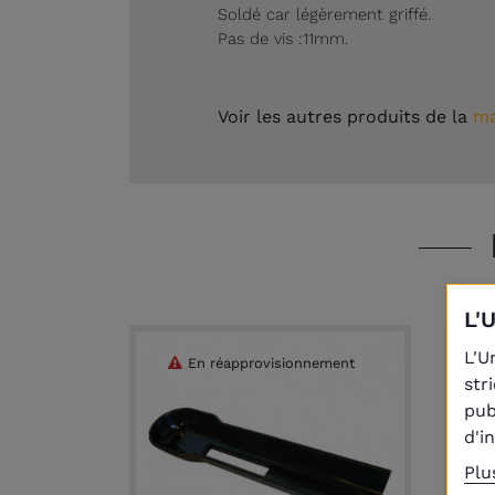
Soldé car légèrement griffé.
Pas de vis :11mm.
Voir les autres produits de la
ma
L'
L'U
En réapprovisionnement
str
pub
d'i
Plu