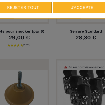
REJETER TOUT
J'ACCEPTE
raison
Plus
Livraison
Plus
ets pour snooker (par 6)
Serrure Standard
29,00 €
28,30 €
En réapprovisionnement