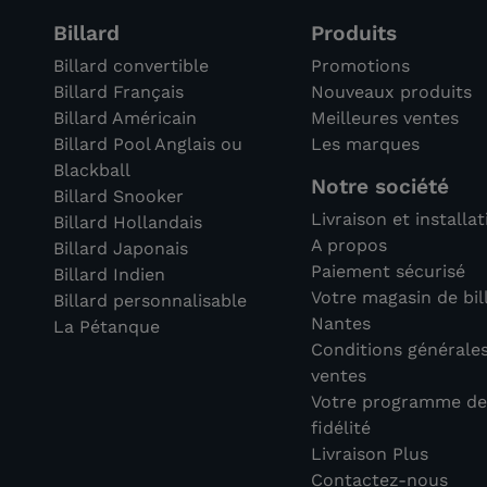
Billard
Produits
Billard convertible
Promotions
Billard Français
Nouveaux produits
Billard Américain
Meilleures ventes
Billard Pool Anglais ou
Les marques
Blackball
Notre société
Billard Snooker
Livraison et installa
Billard Hollandais
A propos
Billard Japonais
Paiement sécurisé
Billard Indien
Votre magasin de bil
Billard personnalisable
Nantes
La Pétanque
Conditions générale
ventes
Votre programme d
fidélité
Livraison Plus
Contactez-nous