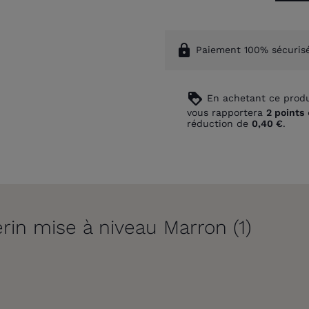
lock
Paiement 100% sécuris
loyalty
En achetant ce produ
vous rapportera
2
points
réduction de
0,40 €
.
rin mise à niveau Marron (1)