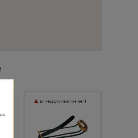
e
En réapprovisionnement
lus