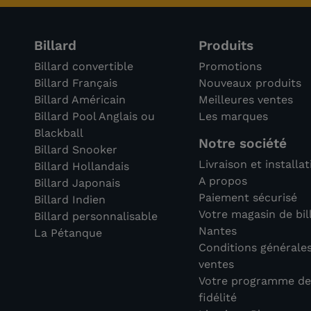
avis)
Billard
Produits
Billard convertible
Promotions
Billard Français
Nouveaux produits
Billard Américain
Meilleures ventes
Billard Pool Anglais ou
Les marques
Blackball
Notre société
Billard Snooker
Livraison et installa
Billard Hollandais
A propos
Billard Japonais
Paiement sécurisé
Billard Indien
Votre magasin de bil
Billard personnalisable
Nantes
La Pétanque
Conditions générale
ventes
Votre programme d
fidélité