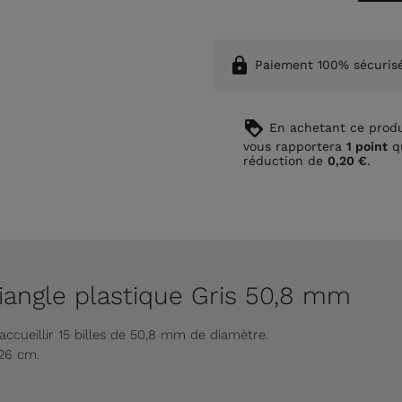
lock
Paiement 100% sécuris
loyalty
En achetant ce produ
vous rapportera
1
point
qu
réduction de
0,20 €
.
riangle plastique Gris 50,8 mm
accueillir 15 billes de 50,8 mm de diamètre.
 26 cm.