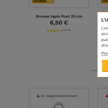
Livraison
Plus
Liv
Brosse tapis Pool 23 cm
Bo
L'
6,50 €
L'U
str
pub
d'i
Plu
En réapprovisionnement