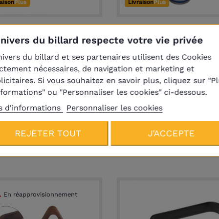
raison
Plus
Livraison
Plus
îte de 12 craies Master
Bombe de colle Buffa
Univers du billard respecte votre vie privée
grise
14,40 €
9,40 €
nivers du billard et ses partenaires utilisent des Cookies
ictement nécessaires, de navigation et marketing et
licitaires. Si vous souhaitez en savoir plus, cliquez sur "P
nformations" ou "Personnaliser les cookies" ci-dessous.
s d'informations
Personnaliser les cookies
REJETER TOUT
J'ACCEPTE
Produits de la même catégori
En réapprovisionnement