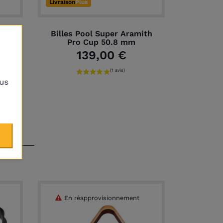
Livraison
Plus
lo
Billes Pool Super Aramith
Pro Cup 50.8 mm
139,00 €
lus
e
En réapprovisionnement