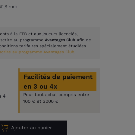
s 50,8 mm
ents à la FFB et aux joueurs licenciés,
inscrire au programme
Avantages Club
afin de
onditions tarifaires spécialement étudiées
nscrire au programme Avantages Club
.
Facilités de paiement
en 3 ou 4x
Pour tout achat compris entre
n 4
100 € et 3000 €
Ajouter au panier