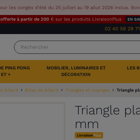
our les congés d'été du 25 juillet au 19 aôut 2026 inclus. Bo
 offerte à partir de 200
€ sur les produits LivraisonPlus
EN SA
02 40 59 29 71
DE PING PONG
MOBILIER, LUMINAIRES ET
LES 
ET +
DÉCORATION
s billard
Billes de billard
Triangles et losanges
Triangle p
Triangle pl
mm
Livraison
Plus