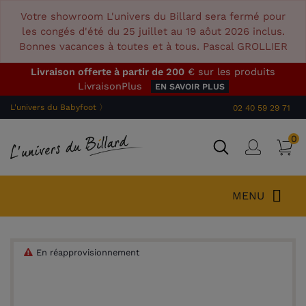
Votre showroom L'univers du Billard sera fermé pour
les congés d'été du 25 juillet au 19 aôut 2026 inclus.
Bonnes vacances à toutes et à tous. Pascal GROLLIER
Livraison offerte à partir de 200
€ sur les produits
LivraisonPlus
EN SAVOIR PLUS
L'univers du Babyfoot 〉
02 40 59 29 71
0
P
Connex
MENU
En réapprovisionnement