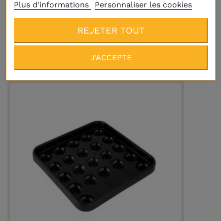
Plus d'informations
Personnaliser les cookies
Rénovateur de billes
REJETER TOUT
10,40 €
J'ACCEPTE