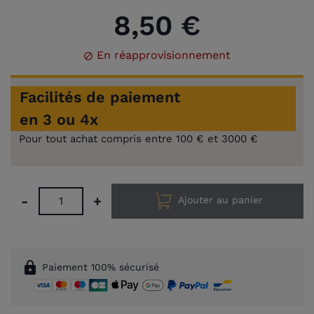
8,50 €
En réapprovisionnement

Facilités de paiement
en 3 ou 4x
Pour tout achat compris entre 100 € et 3000 €
-
+
Ajouter au panier
lock
Paiement 100% sécurisé