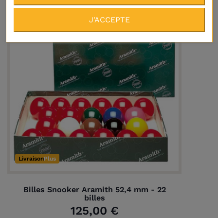
En réapprovisionnement
J'ACCEPTE
Livraison
Plus
Billes Snooker Aramith 52,4 mm - 22
billes
125,00 €