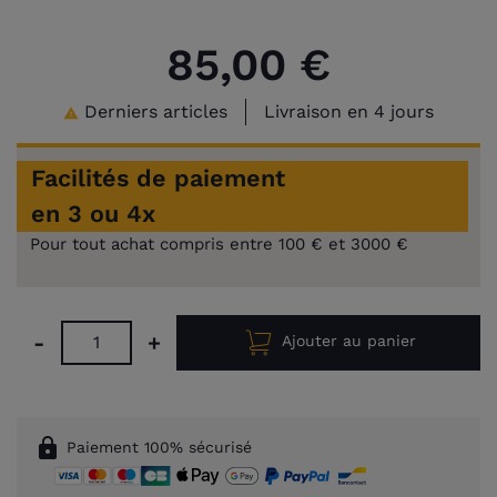
85,00 €
Derniers articles
Livraison en 4 jours

Facilités de paiement
en 3 ou 4x
Pour tout achat compris entre 100 € et 3000 €
-
+
Ajouter au panier
lock
Paiement 100% sécurisé