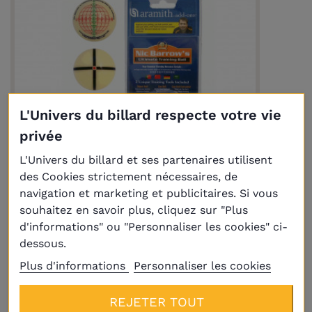
L'Univers du billard respecte votre vie
privée
L'Univers du billard et ses partenaires utilisent
Livraison
Plus
des Cookies strictement nécessaires, de
(3 avis)
navigation et marketing et publicitaires. Si vous
souhaitez en savoir plus, cliquez sur "Plus
Bille d'entrainement Ultimate Training
d'informations" ou "Personnaliser les cookies" ci-
Ball by Nic Barrows
dessous.
39,40 €
Plus d'informations
Personnaliser les cookies
REJETER TOUT