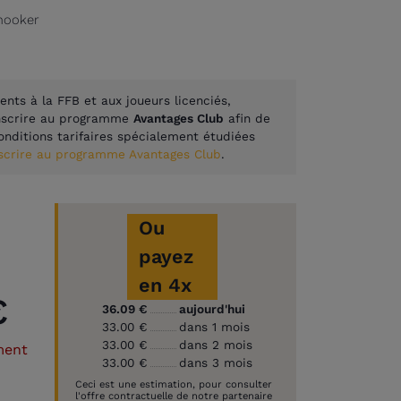
Snooker
ents à la FFB et aux joueurs licenciés,
inscrire au programme
Avantages Club
afin de
onditions tarifaires spécialement étudiées
nscrire au programme Avantages Club
.
Ou
payez
en 4x
€
36.09 €
aujourd'hui
33.00 €
dans 1 mois
33.00 €
dans 2 mois
ment
33.00 €
dans 3 mois
Ceci est une estimation, pour consulter
l'offre contractuelle de notre partenaire