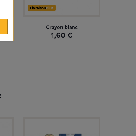
Livraison
Plus
Crayon blanc
1,60 €
e