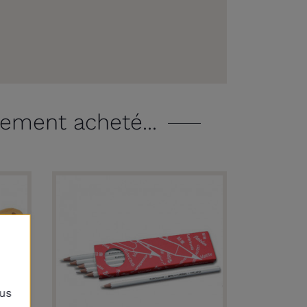
lement acheté...
lus