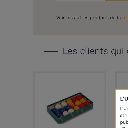
Voir les autres produits de la
ma
Les clients qui
L'
L'U
str
pub