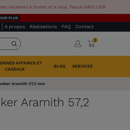
nnes vacances à toutes et à tous. Pascal GROLLIER
VOIR PLUS
A propos
Réalisations
FAQ
Contact
0
Panier
Connexion
Rechercher
BONNES AFFAIRES ET
BLOG
SERVICES
CADEAUX
nooker Aramith 57,2 mm
oker Aramith 57,2