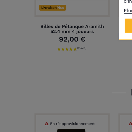
d'i
Livraison
Plus
Liv
Plu
Billes de Pétanque Aramith
B
52.4 mm 4 joueurs
92,00 €
En réapprovisionnement