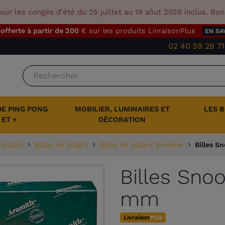
our les congés d'été du 25 juillet au 19 aôut 2026 inclus. Bo
 offerte à partir de 200
€ sur les produits LivraisonPlus
EN SA
02 40 59 29 71
DE PING PONG
MOBILIER, LUMINAIRES ET
LES 
ET +
DÉCORATION
billard
Billes de billard
Billes de billard Snooker
Billes S
Billes Sno
mm
Livraison
Plus