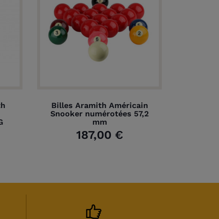
th
Billes Aramith Américain
Snooker numérotées 57,2
G
mm
187,00 €